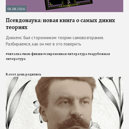
06.08.2026
Псевдонаука: новая книга о самых диких
теориях
Диккенс был сторонником теории самовозгорания.
Разбираемся, как он мог в это поверить
#
читалка
#
нон-фикшн
#
современная литература
#
зарубежная
литература
В этот день родились