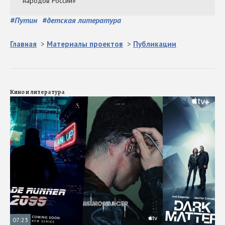
#
Путин
#
детская литература
Главная
>
Материалы проектов
>
Публикации
Кино и литература
07:23