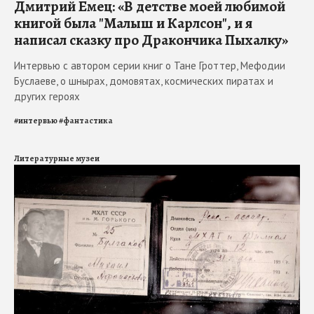
Дмитрий Емец: «В детстве моей любимой
книгой была "Малыш и Карлсон", и я
написал сказку про Дракончика Пыхалку»
Интервью с автором серии книг о Тане Гроттер, Мефодии
Буслаеве, о шнырах, домовятах, космических пиратах и
других героях
#
интервью
#
фантастика
Литературные музеи