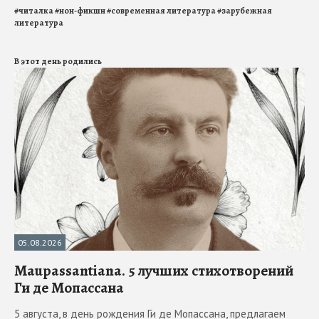
#
читалка
#
нон-фикшн
#
современная литература
#
зарубежная
литература
В этот день родились
05.08.2026
Maupassantiana. 5 лучших стихотворений
Ги де Мопассана
5 августа, в день рождения Ги де Мопассана, предлагаем