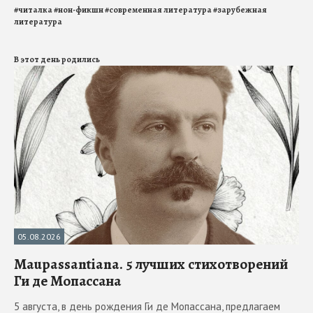
#
читалка
#
нон-фикшн
#
современная литература
#
зарубежная
литература
В этот день родились
05.08.2026
Maupassantiana. 5 лучших стихотворений
Ги де Мопассана
5 августа, в день рождения Ги де Мопассана, предлагаем