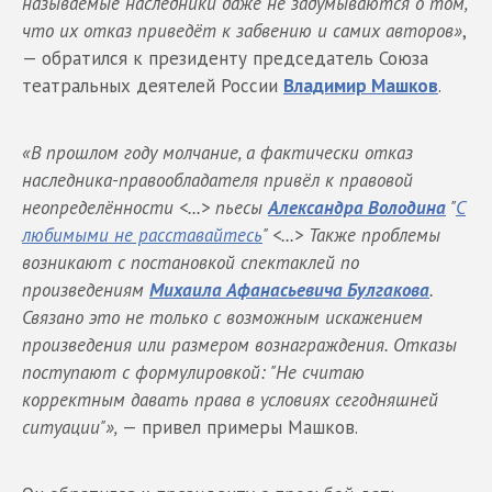
называемые наследники даже не задумываются о том,
что их отказ приведёт к забвению и самих авторов»
,
— обратился к президенту председатель Союза
театральных деятелей России
Владимир Машков
.
«В прошлом году молчание, а фактически отказ
наследника-правообладателя привёл к правовой
неопределённости <...> пьесы
Александра Володина
"
С
любимыми не расставайтесь
" <...> Также проблемы
возникают с постановкой спектаклей по
произведениям
Михаила Афанасьевича Булгакова
.
Связано это не только с возможным искажением
произведения или размером вознаграждения. Отказы
поступают с формулировкой: "Не считаю
корректным давать права в условиях сегодняшней
ситуации"»,
— привел примеры Машков.