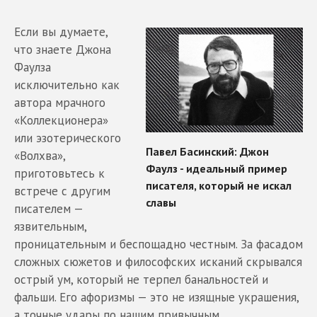
Если вы думаете,
что знаете Джона
Фаулза
исключительно как
автора мрачного
«Коллекционера»
или эзотерического
«Волхва»,
приготовьтесь к
встрече с другим
писателем —
язвительным,
проницательным и беспощадно честным. За фасадом
сложных сюжетов и философских исканий скрывался
острый ум, который не терпел банальностей и
фальши. Его афоризмы — это не изящные украшения,
а точные удары по нашим привычным