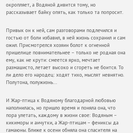
окропляет, а Водяной дивится тому, но
рассказывает байку опять, как только та попросит.
Привык он к ней, сам разговорами подлечился и
гостью от боли избавил, в ней жизнь сохранил и сам
ожил. Присмотрелся хозяин болот к огненной
пришелице повнимательнее – только не родная она
ему, как не крути: смеется ярко, мечтает
размашисто, летает высоко и сгореть не боится. То
ли дело его народец: ходят тихо, мыслят невнятно.
Полутона, полужизнь…
И Жар-птица к Водяному благодарной любовью
наполнилась, но пришло время и поняла она, что
пора улетать, каждому в жизни свое: Водяным –
кикиморы и анчутки, а Жар-птицам – фениксы да
гамаюны. Ближе к осени обняла она спасителя на