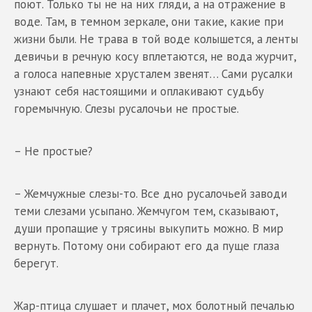
поют. Только ты не на них гляди, а на отражение в
воде. Там, в темном зеркале, они такие, какие при
жизни были. Не трава в той воде колышется, а ленты
девичьи в речную косу вплетаются, не вода журчит,
а голоса напевные хрусталем звенят… Сами русалки
узнают себя настоящими и оплакивают судьбу
горемычную. Слезы русалочьи не простые.
– Не простые?
– Жемчужные слезы-то. Все дно русалочьей заводи
теми слезами усыпано. Жемчугом тем, сказывают,
души пропащие у трясины выкупить можно. В мир
вернуть. Потому они собирают его да пуще глаза
берегут.
Жар-птица слушает и плачет, мох болотный печалью