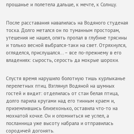
прощанье и полетела дальше, к мечте, к Солнцу.
После расставания навалилась на Водяного студеная
тоска. Долго метался он по туманным просторам,
утешения не нашел, опять пропал в глубине трясины
и только весной выбрался-таки на свет. Отряхнулся,
огляделся, прислушался… – все по-прежнему в его
владениях: сырость, серость да мокрые шорохи.
Спустя время нарушило болотную тишь курлыканье
перелетных птиц. Взглянул Водяной на шумных
гостей и видит: отделилась от стаи белая птица,
долго парила кругами над его тинным краем и,
приземлившись близехонько, оставила что-то на
мохнатой кочке. Он и опомниться не успел, а
посланница уже высоту набрала и отправилась
сородичей догонять.