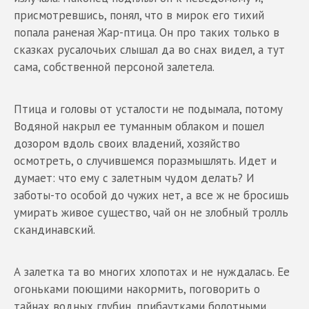
присмотревшись, понял, что в мирок его тихий
попала раненая Жар-птица. Он про таких только в
сказках русалочьих слышал да во снах видел, а тут
сама, собственной персоной залетела.
Птица и головы от усталости не подымала, потому
Водяной накрыл ее туманным облаком и пошел
дозором вдоль своих владений, хозяйство
осмотреть, о случившемся поразмышлять. Идет и
думает: что ему с залетным чудом делать? И
заботы-то особой до чужих нет, а все ж не бросишь
умирать живое существо, чай он не злобный тролль
скандинавский.
А залетка та во многих хлопотах и не нуждалась. Ее
огоньками поющими накормить, поговорить о
тайнах водных глубин, прибаутками болотными