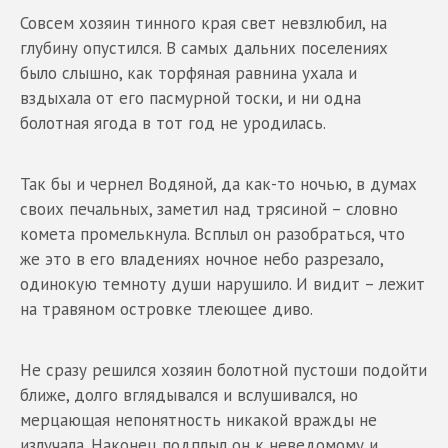
Совсем хозяин тинного края свет невзлюбил, на
глубину опустился. В самых дальних поселениях
было слышно, как торфяная равнина ухала и
вздыхала от его пасмурной тоски, и ни одна
болотная ягода в тот год не уродилась.
Так бы и чернел Водяной, да как-то ночью, в думах
своих печальных, заметил над трясиной – словно
комета промелькнула. Всплыл он разобраться, что
же это в его владениях ночное небо разрезало,
одинокую темноту души нарушило. И видит – лежит
на травяном островке тлеющее диво.
Не сразу решился хозяин болотной пустоши подойти
ближе, долго вглядывался и вслушивался, но
мерцающая непонятность никакой вражды не
излучала. Наконец подплыл он к неведомому и,