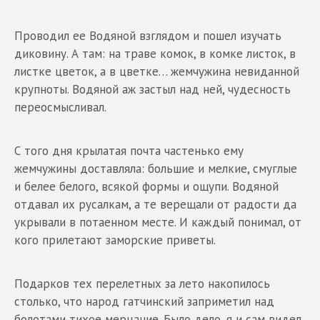
Проводил ее Водяной взглядом и пошел изучать
диковину. А там: на траве комок, в комке листок, в
листке цветок, а в цветке… жемчужина невиданной
крупноты. Водяной аж застыл над ней, чудесность
переосмысливал.
С того дня крылатая почта частенько ему
жемчужины доставляла: большие и мелкие, смуглые
и белее белого, всякой формы и ощупи. Водяной
отдавал их русалкам, а те верещали от радости да
укрывали в потаенном месте. И каждый понимал, от
кого прилетают заморские приветы.
Подарков тех перелетных за лето накопилось
столько, что народ гатчинский заприметил над
болотами тихое мерцание. Было дело, я и сам видел