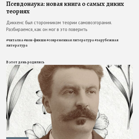
Псевдонаука: новая книга о самых диких
теориях
Диккенс был сторонником теории самовозгорания.
Разбираемся, как он мог в это поверить
#
читалка
#
нон-фикшн
#
современная литература
#
зарубежная
литература
В этот день родились