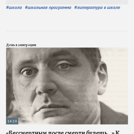
#
школа
#
школьная программа
#
литература в школе
День в эмиграции
14:10
«Бессмертным после смерти будешь…» К