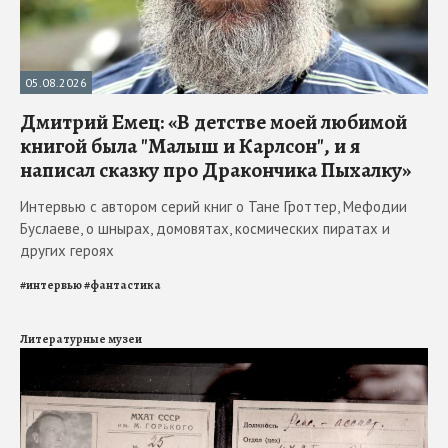
05.08.2026
Дмитрий Емец: «В детстве моей любимой
книгой была "Малыш и Карлсон", и я
написал сказку про Дракончика Пыхалку»
Интервью с автором серий книг о Тане Гроттер, Мефодии
Буслаеве, о шнырах, домовятах, космических пиратах и
других героях
#
интервью
#
фантастика
Литературные музеи