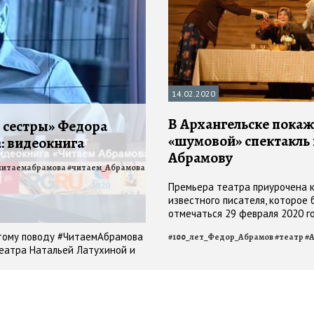
14.02.2020
В Архангельске покаж
и сестры» Федора
«шумовой» спектакль
: видеокнига
Абрамову
читаемабрамова
#
читаем_Абрамова
#
читаемабрамова
Премьера театра приурочена 
известного писателя, которое
отмечаться 29 февраля 2020 г
этому поводу #ЧитаемАбрамова
#
100_лет_Федор_Абрамов
#
театр
#
театра Натальей Латухиной и