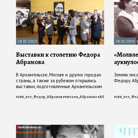
28.02.2020
28.02.2020
Выставки к столетию Федора
«Молвле
Абрамова
аукнулос
В Архангельске, Москве и других городах
Земляк писа
страны, а также за рубежом открылись
Федору Абр
выставки, подготовленные Архангельским
областным краеведческим музеем к 100-
#
100_лет_Федор_Абрамов
#
читаем_Абрамова
#
Абрамов
#
100_лет_Фе
летнему юбилею писателя