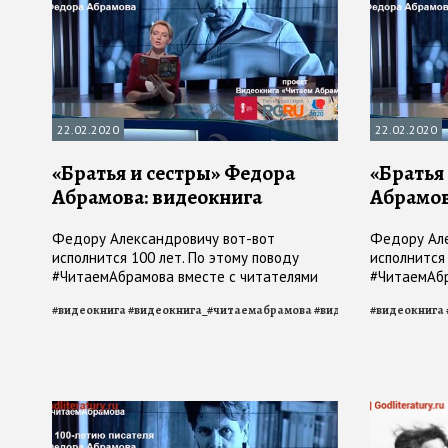
22.02.2020
22.02.2020
«Братья и сестры» Федора
«Братья
Абрамова: видеокнига
Абрамов
Федору Александровичу вот-вот
Федору Але
исполнится 100 лет. По этому поводу
исполнится 
#ЧитаемАбрамова вместе с читателями
#ЧитаемАбр
33-й библиотеки Волгограда
Архангельс
#
видеокнига
#
видеокнига_#читаемабрамова
#
видеокнига_братья_и
#
видеокнига