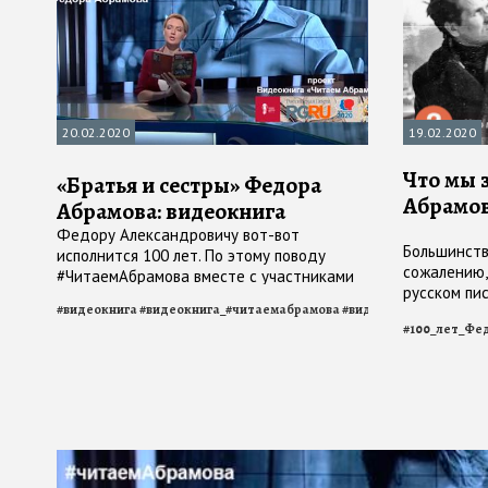
20.02.2020
19.02.2020
Что мы 
«Братья и сестры» Федора
Абрамов
Абрамова: видеокнига
Федору Александровичу вот-вот
Большинств
исполнится 100 лет. По этому поводу
сожалению,
#ЧитаемАбрамова вместе с участниками
русском пи
проекта Игорем Кануриным и Дмитрием
#
видеокнига
#
видеокнига_#читаемабрамова
#
видеокнига_братья_и
заслуживае
Беляковым
#
100_лет_Фе
лично вас?