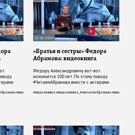
25.02.2020
дора
«Братья и сестры» Федора
а
Абрамова: видеокнига
от
Федору Александровичу вот-вот
поводу
исполнится 100 лет. По этому поводу
терами
#ЧитаемАбрамова вместе с актерами
сандром
Архангельского драмтеатра
абрамова
#
видеокнига_братья_и_сестры
#
видеокнига
#
видеокнига_#читаемабрамова
#
читаем_Абрамова
#
читаемабрамов
#
видеокнига
овым