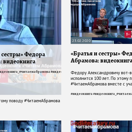
23.02.2020
«Братья и сестры» Фе
и сестры» Федора
Абрамова: видеокниг
: видеокнига
идеокнига_#читаемабрамова
#
видеокнига_братья_и_сестры
#
читаем_Абрам
Федору Александровичу вот-в
исполнится 100 лет. По этому 
#ЧитаемАбрамова вместе с уч
проекта
#
видеокнига
#
видеокнига_#читаем
этому поводу #ЧитаемАбрамова