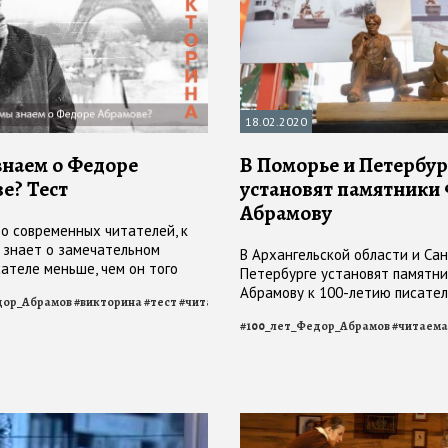
18.02.2020
знаем о Федоре
В Поморье и Петербур
е? Тест
установят памятники
Абрамову
о современных читателей, к
 знает о замечательном
В Архангельской области и Сан
сателе меньше, чем он того
Петербурге установят памятн
_сестры
#
читаем_Абрамова
#
читаемабрамова
т. А можно ли упрекнуть в этом
Абрамову к 100-летию писател
дор_Абрамов
#
викторина
#
тест
#
читаемабрамова
#
Абрамов
в правительстве Архангельско
#
100_лет_Федор_Абрамов
#
читаема