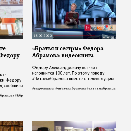
18.02.2020
ге
«Братья и сестры» Федора
 Федору
Абрамова: видеокнига
Федору Александровичу вот-вот
исполнится 100 лет. По этому поводу
кт-
#ЧитаемАбрамова вместе с телеведущим
ики Федору
Борисом Корчевниковым и Анной
я, сообщили
#
видеокнига_#читаемабрамова
#
читаемабрамова
Братушевой
й области
брамова
#
Абрамов