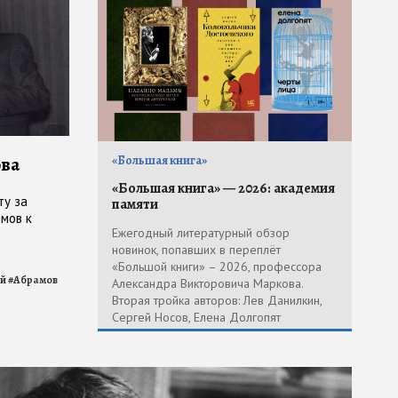
ова
«Большая книга»
«Большая книга» — 2026: академия
ту за
памяти
имов к
Ежегодный литературный обзор
новинок, попавших в переплёт
«Большой книги» – 2026, профессора
й
#
Абрамов
Александра Викторовича Маркова.
Вторая тройка авторов: Лев Данилкин,
Сергей Носов, Елена Долгопят