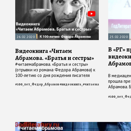
26.02.2020
25.02.2020
В «РГ» 
Видеокнига «Читаем
видеокн
Абрамова. «Братья и сестры»
Абрамо
#читаемабрамова. «Братья и сестры»
(отрывки из романа Федора Абрамова) к
100-летию со дня рождения писателя
В медиацен
прошла пре
#
100_лет_Федор_Абрамов
#
видеокнига_#читаемабрамова
#
видеокн
Абрамова. 
#
100_лет_Фе