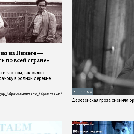
но на Пинеге —
ь по всей стране»
теля о том, как жилось
амову в родной деревне
26.02.2020
дор_Абрамов
#
читаем_Абрамова
#
юбилей
#
Абрамов
Деревенская проза сменила о