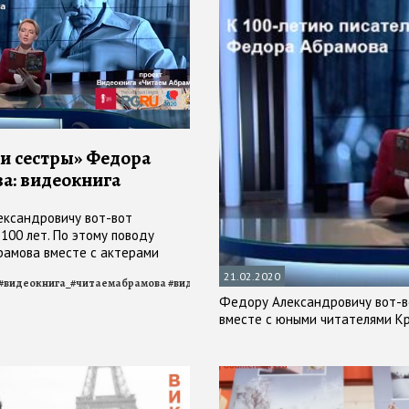
 и сестры» Федора
а: видеокнига
ксандровичу вот-вот
100 лет. По этому поводу
амова вместе с актерами
кого драмтеатра
21.02.2020
_сестры
#
видеокнига_#читаемабрамова
#
читаем_Абрамова
#
читаемабрамова
#
видеокнига_братья_и_сестры
#
читаем_Абра
Федору Александровичу вот-во
вместе с юными читателями К