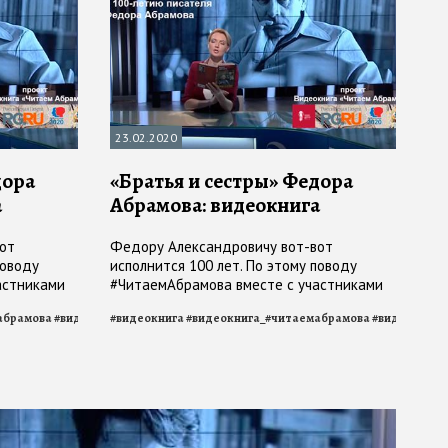
23.02.2020
дора
«Братья и сестры» Федора
а
Абрамова: видеокнига
ова
#
читаемабрамова
от
Федору Александровичу вот-вот
поводу
исполнится 100 лет. По этому поводу
астниками
#ЧитаемАбрамова вместе с участниками
проекта
абрамова
#
видеокнига_братья_и_сестры
#
видеокнига
#
видеокнига_#читаемабрамова
#
читаем_Абрамова
#
читаемабрамов
#
видеокнига