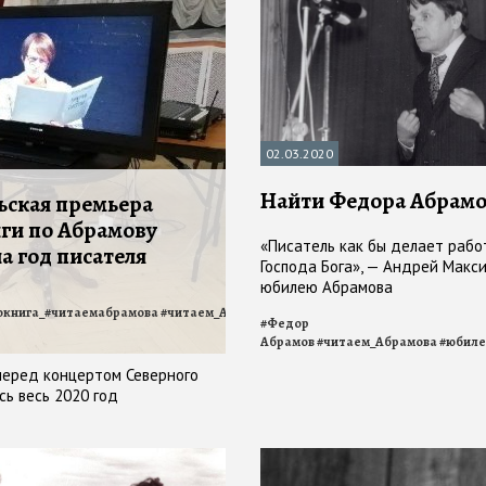
02.03.2020
Найти Федора Абрам
ьская премьера
ги по Абрамову
«Писатель как бы делает рабо
а год писателя
Господа Бога», — Андрей Макс
юбилею Абрамова
окнига_#читаемабрамова
#
читаем_Абрамова
#
Абрамов
#
Федор
Абрамов
#
читаем_Абрамова
#
юбиле
перед концертом Северного
сь весь 2020 год