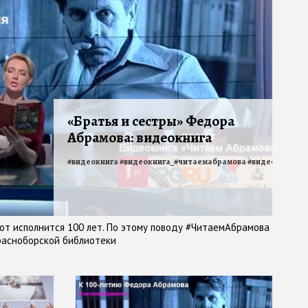
«Братья и сестры» Федора
Абрамова: видеокнига
#
видеокнига
#
видеокнига_#читаемабрамова
#
видеокнига_б
мова
#
читаемабрамова
т исполнится 100 лет. По этому поводу #ЧитаемАбрамова
расноборской библиотеки