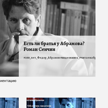
Есть ли братья у Абрамова?
Роман Сенчин
#
100_лет_Федор_Абрамов
#
видеокнига_#читаемабрамова
#
риентацию