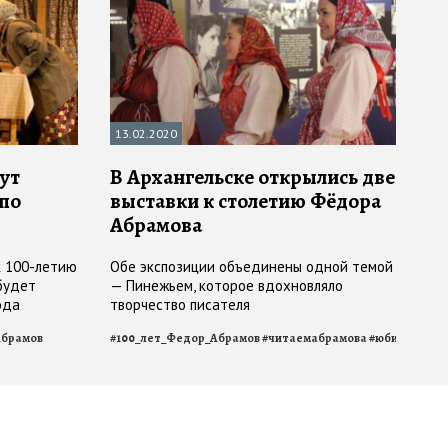
13.02.2020
ут
В Архангельске открылись две
 по
выставки к столетию Фёдора
Абрамова
к 100-летию
Обе экспозиции объединены одной темой
 будет
— Пинежьем, которое вдохновляло
ода
творчество писателя
Абрамов
#
100_лет_Федор_Абрамов
#
читаемабрамова
#
юбилей
#
Аб