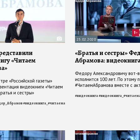
25.02.2020
представили
«Братья и сестры» Фе
игу «Читаем
Абрамова: видеокниг
ва»
Федору Александровичу вот-в
исполнится 100 лет. По этому 
тре «Российской газеты»
#ЧитаемАбрамова вместе с ак
зентация видеокниги «Читаем
ига_братья_и_сестры
#
читаем_Абрамова
#
Абрамов
театра имени Ленсовета Алек
Братья и сестры»
#
видеокнига
#
видеокнига_#читаем
Новиковым и Сергеем Перегуд
дор_Абрамов
#
видеокнига_#читаемабрамова
#
читаем_Абрамова
#
Абрамов