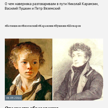
О чем наверняка разговаривали в пути Николай Карамзин,
Василий Пушкин и Петр Вяземский
#
Батюшков
#
Вяземский
#
Карамзин
#
Пушкин
#
Шеваров
06.09.2016