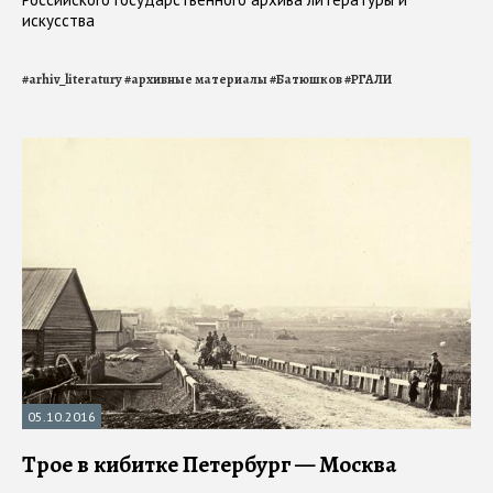
искусства
#
arhiv_literatury
#
архивные материалы
#
Батюшков
#
РГАЛИ
05.10.2016
Трое в кибитке Петербург — Москва