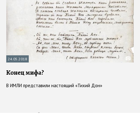
24.05.2018
Конец мифа?
В ИМЛИ представили настоящий «Тихий Дон»
#
Вадим Полонский
#
ИМЛИ
#
интервью
#
книга
#
Шолохов