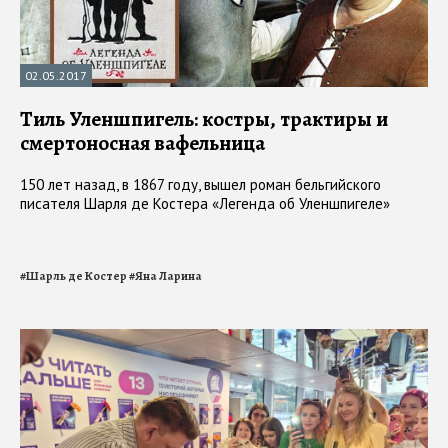
02.05.2017
Тиль Уленшпигель: костры, трактиры и
смертоносная вафельница
150 лет назад, в 1867 году, вышел роман бельгийского
писателя Шарля де Костера «Легенда об Уленшпигеле»
#
Шарль де Костер
#
Яна Ларина