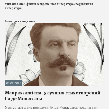
#
читалка
#
нон-фикшн
#
современная литература
#
зарубежная
литература
В этот день родились
05.08.2026
Maupassantiana. 5 лучших стихотворений
Ги де Мопассана
5 августа, в день рождения Ги де Мопассана, предлагаем