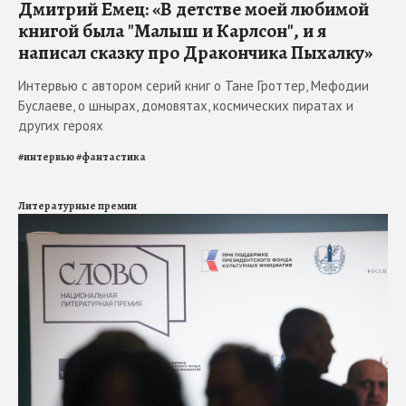
Дмитрий Емец: «В детстве моей любимой
книгой была "Малыш и Карлсон", и я
написал сказку про Дракончика Пыхалку»
Интервью с автором серий книг о Тане Гроттер, Мефодии
Буслаеве, о шнырах, домовятах, космических пиратах и
других героях
#
интервью
#
фантастика
Литературные премии