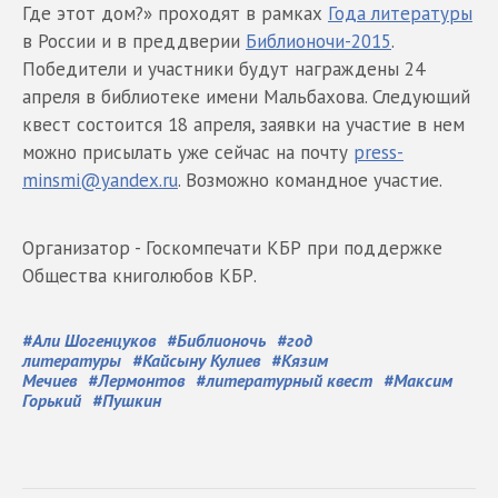
Где этот дом?» проходят в рамках
Года литературы
в России и в преддверии
Библионочи-2015
.
Победители и участники будут награждены 24
апреля в библиотеке имени Мальбахова. Следующий
квест состоится 18 апреля, заявки на участие в нем
можно присылать уже сейчас на почту
press-
minsmi@yandex.ru
. Возможно командное участие.
Организатор - Госкомпечати КБР при поддержке
Общества книголюбов КБР.
#
Али Шогенцуков
#
Библионочь
#
год
литературы
#
Кайсыну Кулиев
#
Кязим
Мечиев
#
Лермонтов
#
литературный квест
#
Максим
Горький
#
Пушкин