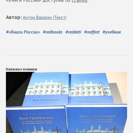
Автор
:
Антон
Валагин
(Текст)
#
«Книги России»
#
redbooks
#
reddeti
#
redfest
#
учебник
Книжные новинки