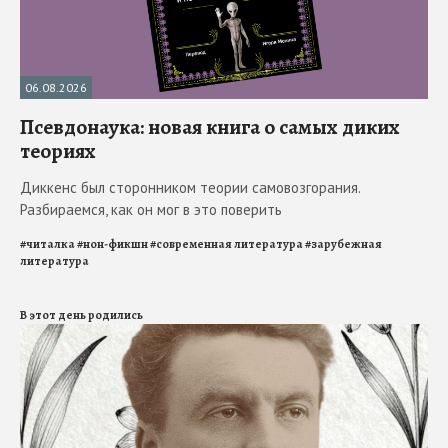
06.08.2026
Псевдонаука: новая книга о самых диких
теориях
Диккенс был сторонником теории самовозгорания.
Разбираемся, как он мог в это поверить
#
читалка
#
нон-фикшн
#
современная литература
#
зарубежная
литература
В этот день родились