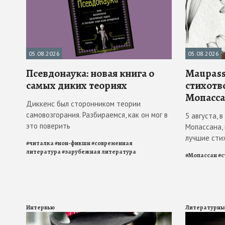
05.08.2026
05.08.2026
Псевдонаука: новая книга о
Maupass
самых диких теориях
стихотв
Мопасса
Диккенс был сторонником теории
самовозгорания. Разбираемся, как он мог в
5 августа, 
это поверить
Мопассана,
лучшие сти
#
читалка
#
нон-фикшн
#
современная
литература
#
зарубежная литература
#
Мопассан
#
с
Интервью
Литературны