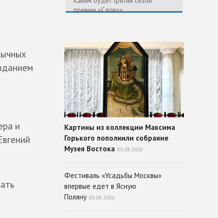
Каким будет третий сезон
премии «Слово»
вычных
изданием
ера и
Картины из коллекции Максима
Горького пополнили собрание
Евгений
Музея Востока
05.08.2026
Фестиваль «Усадьбы Москвы»
тать
впервые едет в Ясную
Поляну
05.08.2026