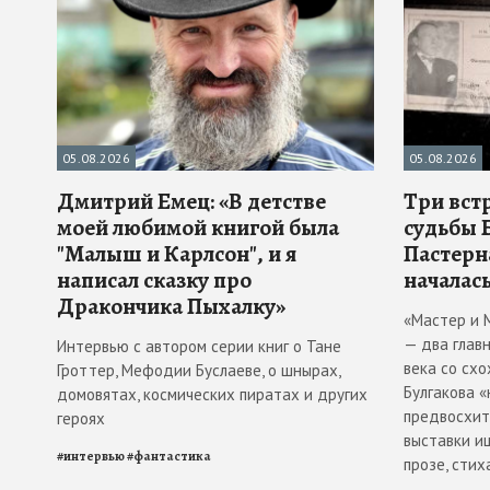
05.08.2026
05.08.2026
Дмитрий Емец: «В детстве
Три вст
моей любимой книгой была
судьбы 
"Малыш и Карлсон", и я
Пастерн
написал сказку про
началась
Дракончика Пыхалку»
«Мастер и 
— два глав
Интервью с автором серии книг о Тане
века со схо
Гроттер, Мефодии Буслаеве, о шнырах,
Булгакова 
домовятах, космических пиратах и других
предвосхити
героях
выставки и
#
интервью
#
фантастика
прозе, стих