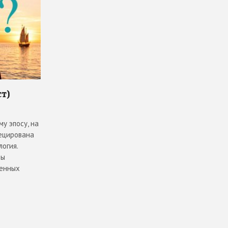
ст)
у эпосу, на
ецирована
огия.
вы
шенных