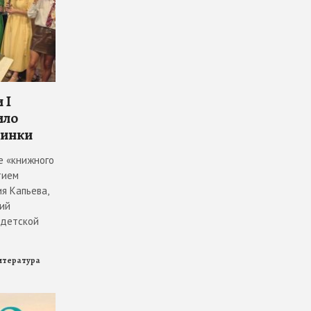
 I
ило
винки
е «книжного
тием
я Капьева,
ий
 детской
итература