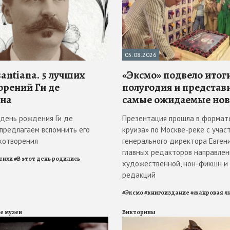
05.08.2026
antiana. 5 лучших
«Эксмо» подвело итоги
орений Ги де
полугодия и представ
на
самые ожидаемые но
в день рождения Ги де
Презентация прошла в формат
 предлагаем вспомнить его
круиза» по Москве-реке с учас
хотворения
генерального директора Евгени
главных редакторов направлен
тихи
#
В этот день родились
художественной, нон-фикшн и
редакций
#
Эксмо
#
книгоиздание
#
жанровая л
е музеи
Викторины