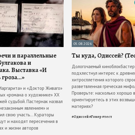
05.08.2026
речи и параллельные
Ты куда, Одиссей? (Те
Булгакова и
Дологочаемый киноблокбастер
ака. Выставка «И
подхлестнул интерес к древнем
 гроза...»
хитросплетения которого спро
разветвленная греческая мифол
Маргарита» и «Доктор Живаго»
Проверьте: насколько хорошо 
ных «романа о художнике» ХХ
ориентируетесь в этих возвы
жей судьбой. Пастернак назвал
материях?
«незаконным явлением» и
л свою участь... Кураторы
#
Одиссей
#
Гомер
#
тест
щут и находят пересечения в
ах и жизни авторов