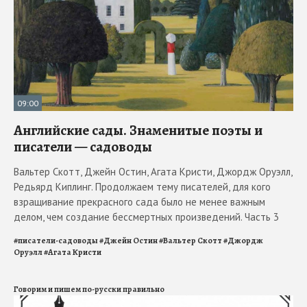
09:00
Английские сады. Знаменитые поэты и
писатели — садоводы
Вальтер Скотт, Джейн Остин, Агата Кристи, Джордж Оруэлл,
Редьярд Киплинг. Продолжаем тему писателей, для кого
взращивание прекрасного сада было не менее важным
делом, чем создание бессмертных произведений. Часть 3
#
писатели-садоводы
#
Джейн Остин
#
Вальтер Скотт
#
Джордж
Оруэлл
#
Агата Кристи
Говорим и пишем по-русски правильно