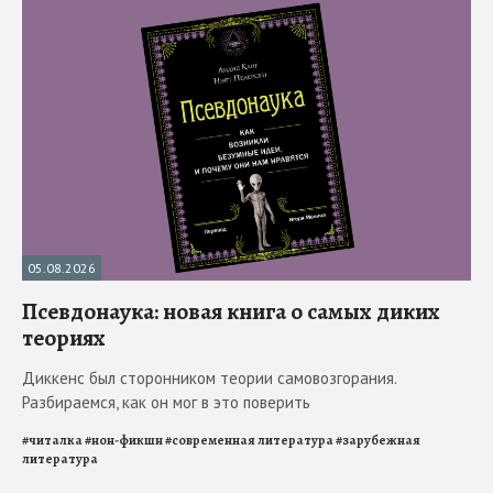
05.08.2026
Псевдонаука: новая книга о самых диких
теориях
Диккенс был сторонником теории самовозгорания.
Разбираемся, как он мог в это поверить
#
читалка
#
нон-фикшн
#
современная литература
#
зарубежная
литература