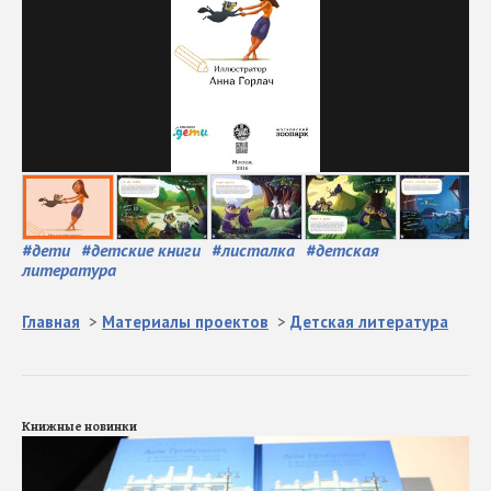
#
дети
#
детские книги
#
листалка
#
детская
литература
Главная
>
Материалы проектов
>
Детская литература
Книжные новинки