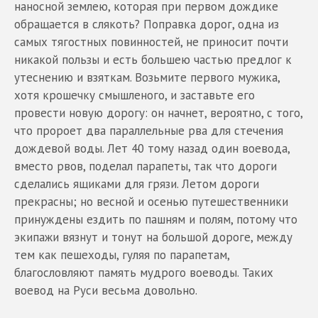
наносной землею, которая при первом дождике
обращается в слякоть? Поправка дорог, одна из
самых тягостных повинностей, не приносит почти
никакой пользы и есть большею частью предлог к
утеснению и взяткам. Возьмите первого мужика,
хотя крошечку смышленого, и заставьте его
провести новую дорогу: он начнет, вероятно, с того,
что пророет два параллельные рва для стечения
дождевой воды. Лет 40 тому назад один воевода,
вместо рвов, поделал парапеты, так что дороги
сделались ящиками для грязи. Летом дороги
прекрасны; но весной и осенью путешественники
принуждены ездить по пашням и полям, потому что
экипажи вязнут и тонут на большой дороге, между
тем как пешеходы, гуляя по парапетам,
благословляют память мудрого воеводы. Таких
воевод на Руси весьма довольно.