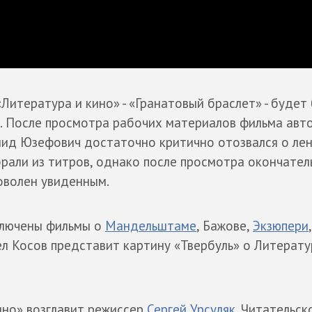
«Литература и кино» - «Гранатовый браслет» - будет
. После просмотра рабочих материалов фильма авт
ид Юзефович достаточно критично отозвался о лен
брали из титров, однако после просмотра окончател
оволен увиденным.
ключены фильмы о
Мандельштаме
, Бажове,
Экзюпери
,
л Косов представит картину «Твербуль» о Литерат
ино» возглавит режиссер
Сергей Урсуляк
. Читательс