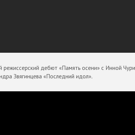
й режиссерский дебют «Память осени» с Инной Чур
ндра Звягинцева «Последний идол».