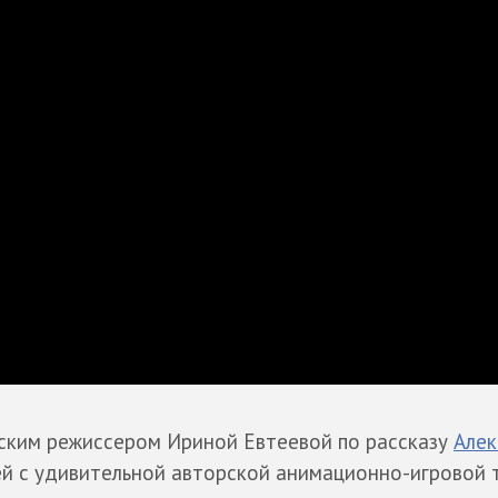
гским режиссером Ириной Евтеевой по рассказу
Алек
й с удивительной авторской анимационно-игровой 