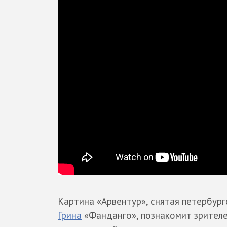
Картина «Арвентур», снятая петербур
Грина
«Фанданго», познакомит зрителе