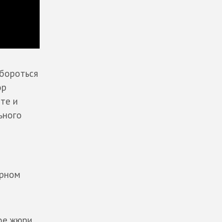
 бороться
ор
те и
ьного
урном
кое жюри