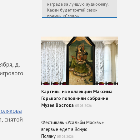
награда за лучшую аудиокнигу.
Каким будет третий сезон
премии «Слово»
бря, д.
 игрового
Картины из коллекции Максима
Горького пополнили собрание
Музея Востока
05.08.2026
олякова
, снятой
Фестиваль «Усадьбы Москвы»
впервые едет в Ясную
Поляну
05.08.2026