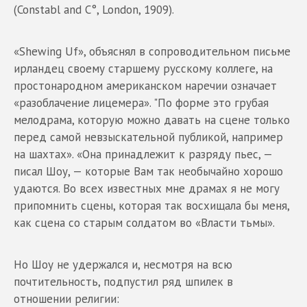
(Constabl and C°, London, 1909).
«Shewing Uf», объяснял в сопроводительном письме
ирландец своему старшему русскому коллеге, на
простонародном американском наречии означает
«разоблачение лицемера». "По форме это грубая
мелодрама, которую можно давать на сцене только
перед самой невзыскательной публикой, например
на шахтах». «Она принадлежит к разряду пьес, —
писал Шоу, — которые Вам так необычайно хорошо
удаются. Во всех известных мне драмах я не могу
припомнить сцены, которая так восхищала бы меня,
как сцена со старым солдатом во «Власти тьмы».
Но Шоу не удержался и, несмотря на всю
почтительность, подпустил ряд шпилек в
отношении религии: