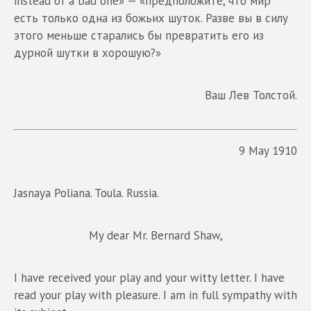
instead of a bad one» — «предположите, что мир
есть только одна из божьих шуток. Разве вы в силу
этого меньше старались бы превратить его из
дурной шутки в хорошую?»
Ваш Лев Толстой.
9 May 1910
Jasnaya Poliana. Toula. Russia.
My dear Mr. Bernard Shaw,
I have received your play and your witty letter. I have
read your play with pleasure. I am in full sympathy with