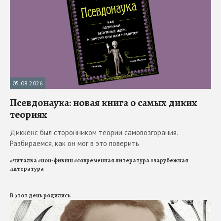
05.08.2026
Псевдонаука: новая книга о самых диких
теориях
Диккенс был сторонником теории самовозгорания.
Разбираемся, как он мог в это поверить
#
читалка
#
нон-фикшн
#
современная литература
#
зарубежная
литература
В этот день родились