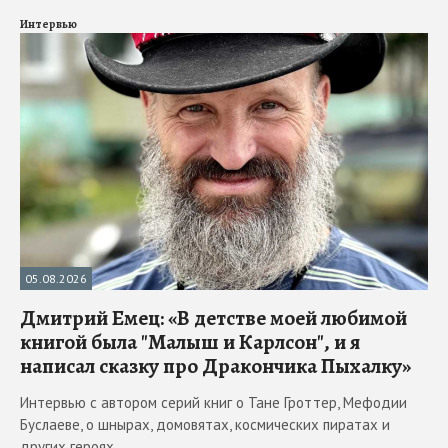
Интервью
05.08.2026
Дмитрий Емец: «В детстве моей любимой
книгой была "Малыш и Карлсон", и я
написал сказку про Дракончика Пыхалку»
Интервью с автором серий книг о Тане Гроттер, Мефодии
Буслаеве, о шнырах, домовятах, космических пиратах и
других героях