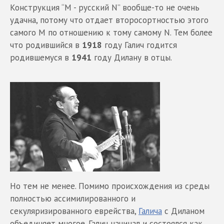
Конструкция “M - русский N” вообще-то не очень
удачна, потому что отдает второсортностью этого
самого М по отношению к тому самому N. Тем более
что родившийся в
1918
году Галич годится
родившемуся в
1941
году Дилану в отцы.
Но тем не менее. Помимо происхождения из среды
полностью ассимилированного и
секуляризированного еврейства,
Галича
с Диланом
объединяет многое. Галич начинал и состоялся как