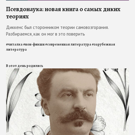
Псевдонаука: новая книга о самых диких
теориях
Диккенс был сторонником теории самовозгорания.
Разбираемся, как он мог в это поверить
#
читалка
#
нон-фикшн
#
современная литература
#
зарубежная
литература
В этот день родились