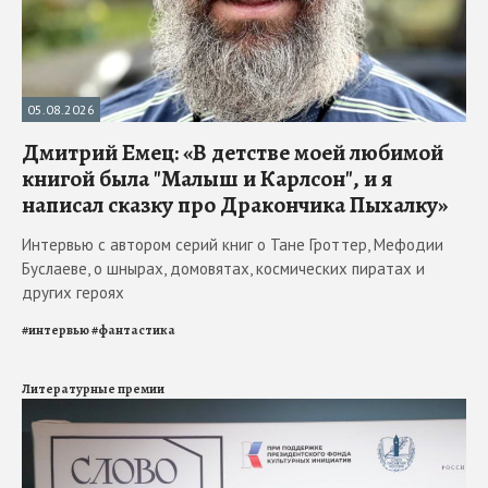
05.08.2026
Дмитрий Емец: «В детстве моей любимой
книгой была "Малыш и Карлсон", и я
написал сказку про Дракончика Пыхалку»
Интервью с автором серий книг о Тане Гроттер, Мефодии
Буслаеве, о шнырах, домовятах, космических пиратах и
других героях
#
интервью
#
фантастика
Литературные премии