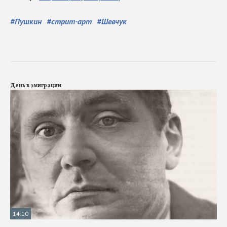
#
Пушкин
#
стрит-арт
#
Шевчук
День в эмиграции
14:10