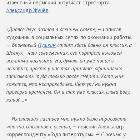
известный пермский энтузиаст стрит-арта
Александр Жунёв
.
«
Диалог двух поэтов в осеннем сквере
,
— написал
художник в социальных сетях по окончании работы.
—
Бронзовый
Пушкин
стоит здесь давно
,
он классик
,
а
Шевчук
-
наш современник
,
его портрет выложен
осенними листьями
.
Но
,
думаю
,
он уже попал в
историю
,
просто у нас так принято
:
официально
записывать туда только после смерти
.
Хотя
,
мне
кажется
,
это несправедливо
.
Шевчуку не нужна
проверка временем
.
Он и так уже классик
,
слава Богу
,
живой
…»
—
Из опавших листьев мне нужно было нарисовать
что-то
,
связанное с осенью
,
— пояснил Александр
корреспонденту «Года литературы». —
С осенью у