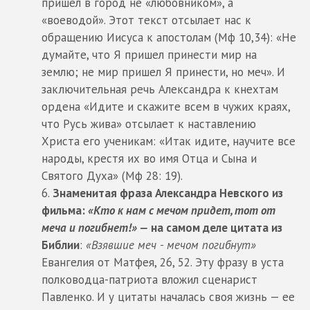
пришел в город не «любовником», а
«воеводой». Этот текст отсылает нас к
обращению Иисуса к апостолам (Мф 10,34): «Не
думайте, что Я пришел принести мир на
землю; не мир пришел Я принести, но меч». И
заключительная речь Александра к кнехтам
ордена «Идите и скажите всем в чужих краях,
что Русь жива» отсылает к наставлению
Христа его ученикам: «Итак идите, научите все
народы, крестя их во имя Отца и Сына и
Святого Духа» (Мф 28: 19).
Знаменитая фраза Александра Невского из
фильма:
«Кто к нам с мечом придет, тот от
меча и погибнет!» —
на самом деле цитата из
Библии
:
«Взявшие меч - мечом погибнут»
Евангелия от Матфея, 26, 52. Эту фразу в уста
полководца-патриота вложил сценарист
Павленко. И у цитаты началась своя жизнь — ее