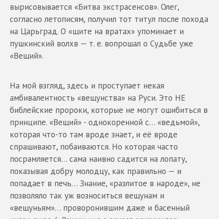
вырисовывается «Битва экстрасенсов». Олег,
согласно летописям, получил тот титул после похода
на Царьград. О «щите на вратах» упоминает и
пушкинский волхв — т. е. вопрошал о Судьбе уже
«Вещий».
На мой взгляд, здесь и проступает некая
амбивалентность «вещунства» на Руси. Это НЕ
библейские пророки, которые не могут ошибиться в
принципе. «Вещий» - однокоренной с… «ведьмой»,
которая что-то там вроде знает, и её вроде
спрашивают, побаиваются. Но которая часто
посрамляется… сама наивно садится на лопату,
показывая добру молодцу, как правильно — и
попадает в печь… Знание, «разлитое в народе», не
позволяло так уж возноситься вещунам и
«вещуньям»… проворонившим даже и басенный