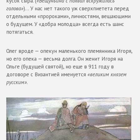
кусок сыра. (
«Вещуньина с похвал вскружилась
голова»
)… У нас нет такого уж сверхпиетета перед
отдельными «пророками», личностями, вещающими
о будущем. У «добра молодца» всегда есть шанс
потягаться.
Олег вроде — опекун маленького племянника Игоря,
но его опека — весьма долга. Он женит Игоря на
Ольге (будущей святой), но еще в 911 году в
договоре с Византией именуется
«великим князем
русским»
.