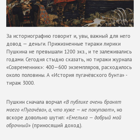
За историографию говорит и, увы, важный для него
довод — деньги. Прижизненные тиражи лирики
Пушкина не превышали 1200 экз., и те залеживались
годами. Сегодня стыдно сказать, но тиражи журнала
«Современник»: 400—600 экземпляров, расходилось
около половины. А «История пугачёвского бунта» -
тираж 3000.
Пушкин сначала ворчал
«В публике очень бранят
моего «Пугачёва», а, что хуже — не покупают»
, но
вскоре довольно шутил:
«Емелька — добрый мой
оброчный
» (приносящий доход).