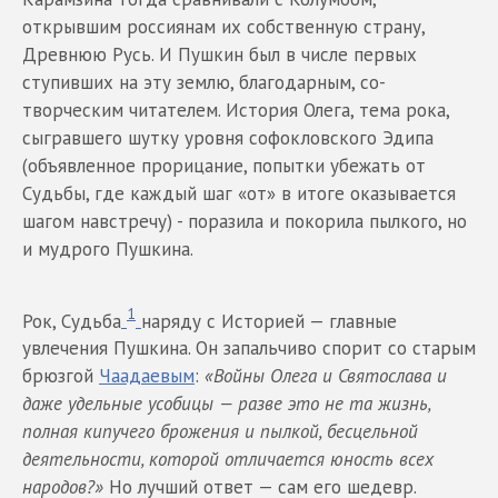
открывшим россиянам их собственную страну,
Древнюю Русь. И Пушкин был в числе первых
ступивших на эту землю, благодарным, со-
творческим читателем. История Олега, тема рока,
сыгравшего шутку уровня софокловского Эдипа
(объявленное прорицание, попытки убежать от
Судьбы, где каждый шаг «от» в итоге оказывается
шагом навстречу) - поразила и покорила пылкого, но
и мудрого Пушкина.
1
Рок, Судьба
наряду с Историей — главные
увлечения Пушкина. Он запальчиво спорит со старым
брюзгой
Чаадаевым
:
«Войны Олега и Святослава и
даже удельные усобицы — разве это не та жизнь,
полная кипучего брожени
я и пылкой, бесцельной
деятельности, которой отличается юность всех
народов?»
Но лучший ответ — сам его шедевр.