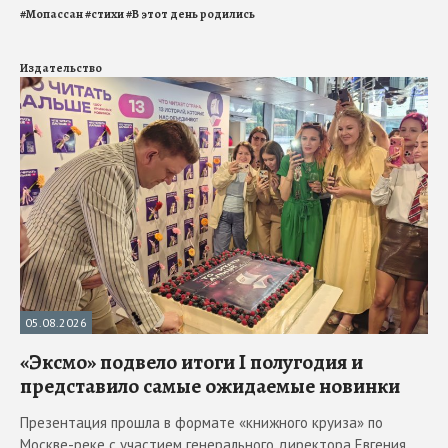
#
Мопассан
#
стихи
#
В этот день родились
Издательство
05.08.2026
«Эксмо» подвело итоги I полугодия и
представило самые ожидаемые новинки
Презентация прошла в формате «книжного круиза» по
Москве-реке с участием генерального директора Евгения