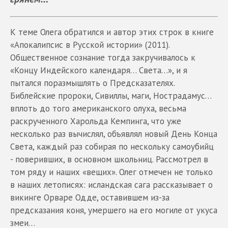
К теме Олега обратился и автор этих строк в книге
«Апокалипсис в Русской истории» (2011).
Общественное сознание тогда закручивалось к
«Концу Индейского календаря… Света…», и я
пытался поразмышлять о Предсказателях.
Библейские пророки, Сивиллы, маги, Нострадамус…
вплоть до того американского олуха, весьма
раскрученного Харольда Кемпинга, что уже
несколько раз вычислял, объявлял новый День Конца
Света, каждый раз собирая по нескольку самоубийц
- поверивших, в основном школьниц. Рассмотрел в
том ряду и наших «вещих». Олег отмечен не только
в наших летописях: исландская сага рассказывает о
викинге Орваре Одде, оставившем из-за
предсказания коня, умершего на его могиле от укуса
змеи…