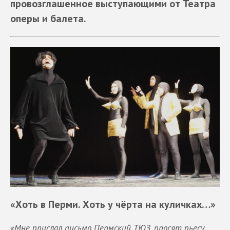
провозглашенное выступающими от
Т
еатра
оперы и балета
.
«
Хоть в Перми
.
Хоть у чёрта на куличках
…»
«
Мне прислал письмо Пермский ТЮЗ
,
просят пьесу
.