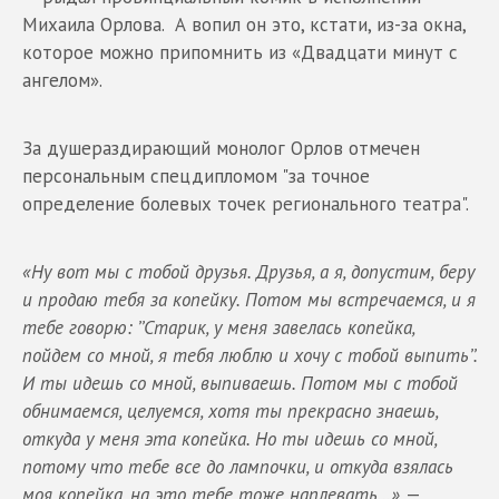
Михаила Орлова. А вопил он это, кстати, из-за окна,
которое можно припомнить из «Двадцати минут с
ангелом».
За душераздирающий монолог Орлов отмечен
персональным спецдипломом "за точное
определение болевых точек регионального театра".
«
Ну вот мы с тобой друзья. Друзья
,
а я, допустим, беру
и продаю тебя за копейку. Потом мы встречаемся, и я
тебе говорю
:
’’Старик
,
у меня завелась копейка,
пойдем со мной, я тебя люблю и хочу с тобой выпить’’.
И ты идешь со мной, выпиваешь. Потом мы с тобой
обнимаемся, целуемся, хотя ты прекрасно знаешь,
откуда у меня эта копейка. Но ты идешь со мной,
потому что тебе все до лампочки, и откуда взялась
моя копейка, на это тебе тоже наплевать
...»
—