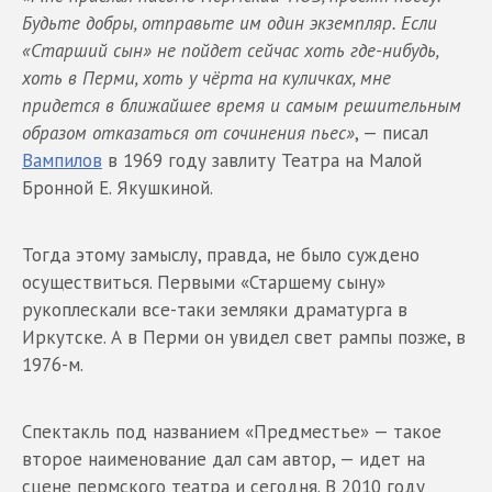
Будьте добры
,
отправьте им один экземпляр
.
Если
«
Старший сын
»
не пойдет сейчас хоть где-нибудь
,
хоть в Перми
,
хоть у чёрта на куличках
,
мне
придется в ближайшее время и самым решительным
образом отказаться от сочинения пьес
»
, — писал
Вампилов
в 1969 году завлиту Театра на Малой
Бронной Е. Якушкиной.
Тогда этому замыслу, правда, не было суждено
осуществиться. Первыми «Старшему сыну»
рукоплескали все-таки земляки драматурга в
Иркутске. А в Перми он увидел свет рампы позже, в
1976-м.
Спектакль под названием «Предместье» — такое
второе наименование дал сам автор, — идет на
сцене пермского театра и сегодня. В 2010 году