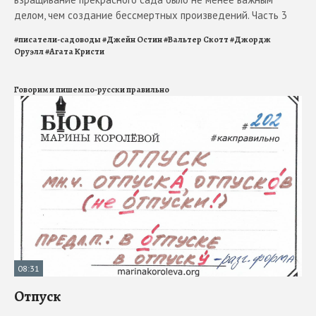
делом, чем создание бессмертных произведений. Часть 3
#
писатели-садоводы
#
Джейн Остин
#
Вальтер Скотт
#
Джордж
Оруэлл
#
Агата Кристи
Говорим и пишем по-русски правильно
08:31
Отпуск