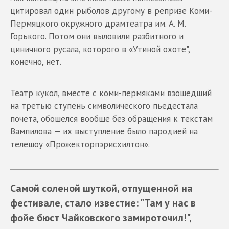
цитировал один рыболов другому в репризе Коми-
Пермяцкого окружного драмтеатра им. А. М.
Горького. Потом они выловили разбитного и
циничного русала, которого в «Утиной охоте",
конечно, нет.
Театр кукол, вместе с коми-пермяками взошедший
на третью ступень символического пьедестала
почета, обошелся вообще без обращения к текстам
Вампилова — их выступление было пародией на
телешоу «Прожекторпэрисхилтон».
Самой соленой шуткой
,
отпущенной на
фестивале
,
стало известие
: "
Там у нас в
фойе бюст Чайковского замироточил
!",