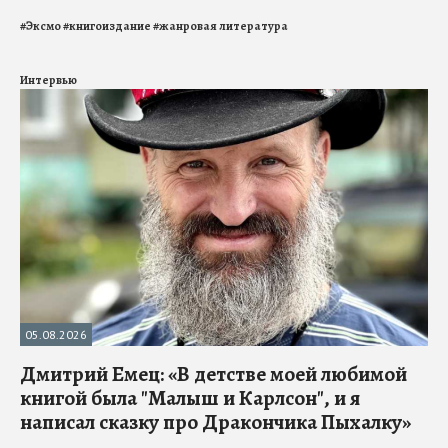
#
Эксмо
#
книгоиздание
#
жанровая литература
Интервью
05.08.2026
Дмитрий Емец: «В детстве моей любимой
книгой была "Малыш и Карлсон", и я
написал сказку про Дракончика Пыхалку»