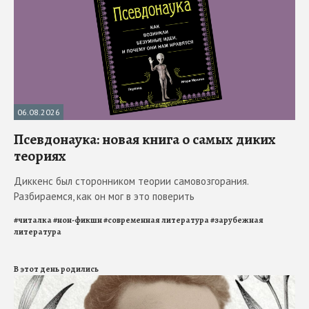
06.08.2026
Псевдонаука: новая книга о самых диких
теориях
Диккенс был сторонником теории самовозгорания.
Разбираемся, как он мог в это поверить
#
читалка
#
нон-фикшн
#
современная литература
#
зарубежная
литература
В этот день родились