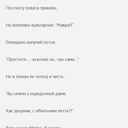
Поэтессу повеса привлек,
Но визгливо-вульгарное: "Мавра!!"
Охладило кипучий поток.
"Простите... - вскочил он, - вы сами..."
Но в глазах ее холод и честь:
"Вы смели к порядочной даме,
Как дворник, с объятьями лезть?!"
Вот чинная Мавра. И задом