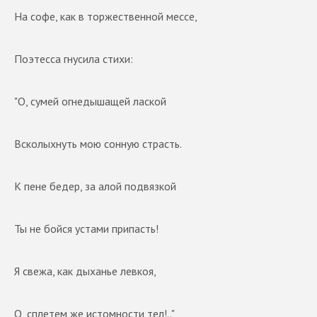
На софе, как в торжественной мессе,
Поэтесса гнусила стихи:
"О, сумей огнедышащей лаской
Всколыхнуть мою сонную страсть.
К пене бедер, за алой подвязкой
Ты не бойся устами припасть!
Я свежа, как дыханье левкоя,
О, сплетем же истомности тел!.."