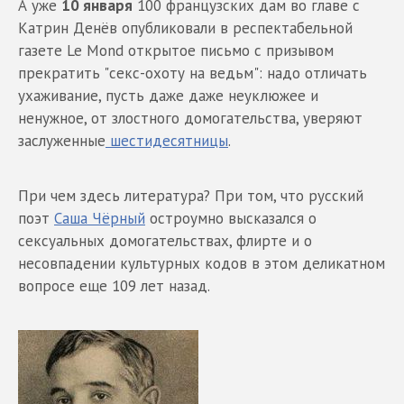
А уже
10 января
100 французских дам во главе с
Катрин Денёв опубликовали в респектабельной
газете Le Мond открытое письмо с призывом
прекратить "секс-охоту на ведьм": надо отличать
ухаживание, пусть даже даже неуклюжее и
ненужное, от злостного домогательства, уверяют
заслуженные
шестидесятницы
.
При чем здесь литература? При том, что русский
поэт
Саша Чёрный
остроумно высказался о
сексуальных домогательствах, флирте и о
несовпадении культурных кодов в этом деликатном
вопросе еще 109 лет назад.