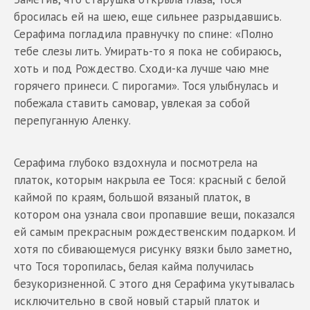
бросилась ей на шею, еще сильнее разрыдавшись.
Серафима погладила правнучку по спине: «Полно
тебе слезы лить. Умирать-то я пока не собираюсь,
хоть и под Рождество. Сходи-ка лучше чаю мне
горячего принеси. С пирогами». Тося улыбнулась и
побежала ставить самовар, увлекая за собой
перепуганную Аленку.
Серафима глубоко вздохнула и посмотрела на
платок, которым накрыла ее Тося: красный с белой
каймой по краям, большой вязаный платок, в
котором она узнала свои пропавшие вещи, показался
ей самым прекрасным рождественским подарком. И
хотя по сбивающемуся рисунку вязки было заметно,
что Тося торопилась, белая кайма получилась
безукоризненной. С этого дня Серафима укутывалась
исключительно в свой новый старый платок и