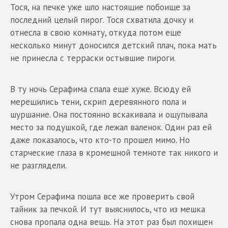
Тося, на печке уже шло настоящие побоище за
последний целый пирог. Тося схватила дочку и
отнесла в свою комнату, откуда потом еще
несколько минут доносился детский плач, пока мать
не принесла с терраски остывшие пироги.
В ту ночь Серафима спала еще хуже. Всюду ей
мерещились тени, скрип деревянного пола и
шуршание. Она постоянно вскакивала и ощупывала
место за подушкой, где лежал валенок. Один раз ей
даже показалось, что кто-то прошел мимо. Но
старческие глаза в кромешной темноте так никого и
не разглядели.
Утром Серафима пошла все же проверить свой
тайник за печкой. И тут выяснилось, что из мешка
снова пропала одна вещь. На этот раз был похищен