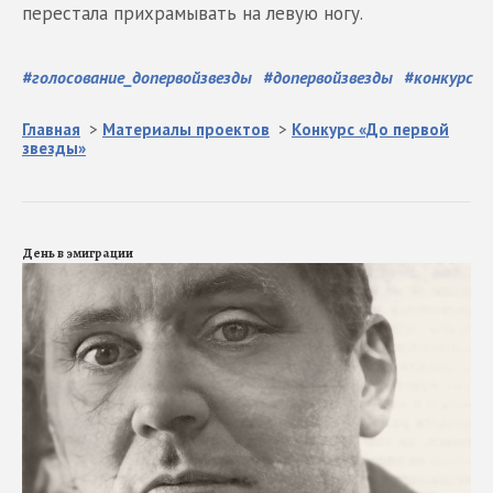
перестала прихрамывать на левую ногу.
#
голосование_допервойзвезды
#
допервойзвезды
#
конкурс
Главная
>
Материалы проектов
>
Конкурс «До первой
звезды»
День в эмиграции