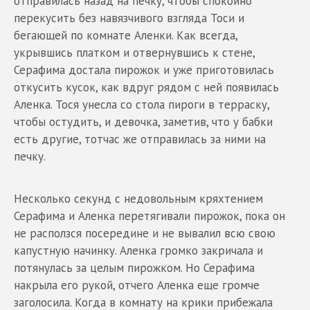
отправилась назад на печку, чтобы спокойно
перекусить без навязчивого взгляда Тоси и
бегающей по комнате Аленки. Как всегда,
укрывшись платком и отвернувшись к стене,
Серафима достала пирожок и уже приготовилась
откусить кусок, как вдруг рядом с ней появилась
Аленка. Тося унесла со стола пироги в терраску,
чтобы остудить, и девочка, заметив, что у бабки
есть другие, тотчас же отправилась за ними на
печку.
Несколько секунд с недовольным кряхтением
Серафима и Аленка перетягивали пирожок, пока он
не расползся посередине и не вывалил всю свою
капустную начинку. Аленка громко закричала и
потянулась за целым пирожком. Но Серафима
накрыла его рукой, отчего Аленка еще громче
заголосила. Когда в комнату на крики прибежала