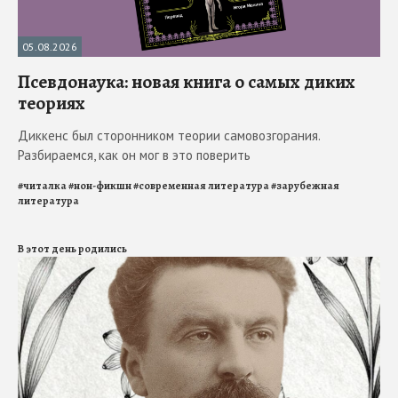
05.08.2026
Псевдонаука: новая книга о самых диких
теориях
Диккенс был сторонником теории самовозгорания.
Разбираемся, как он мог в это поверить
#
читалка
#
нон-фикшн
#
современная литература
#
зарубежная
литература
В этот день родились