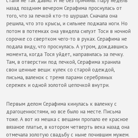
стали не так давно. И не без причины. Пару недель
назад поздним вечером Серафима проснулась от
того, что за печкой кто-то шуршал. Сначала она
решила, что это крысы, и сильнее поджала ноги. Но
потом в потемках она увидела силуэт Тоси в ночной
сорочке со свертком чего-то в руках. Серафима не
подала виду, что проснулась. А утром, дождавшись
момента, когда Тося уйдет, направилась за печку.
Там, в отверстии под печкой, Серафима хранила
свои ценные вещи: кулек со старой одеждой,
письма, валенок с тремя парами серебряных
сережек и одной золотой цепочкой внутри.
Первым делом Серафима кинулась к валенку с
драгоценностями, но все было на месте. Письма
тоже. А вот из мешка с вещами пропало ее красное
вязаное платье, в котором четверть века назад она
отмечала золотую свадьбу с ныне почившим мужем.