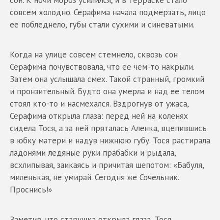
сон. К ночи мороз усилился, и в терраске стало
совсем холодно. Серафима начала подмерзать, лицо
ее побледнело, губы стали сухими и синеватыми.
Когда на улице совсем стемнело, сквозь сон
Серафима почувствовала, что ее чем-то накрыли.
Затем она услышала смех. Такой странный, громкий
и пронзительный. Будто она умерла и над ее телом
стоял кто-то и насмехался. Вздрогнув от ужаса,
Серафима открыла глаза: перед ней на коленях
сидела Тося, а за ней пряталась Аленка, вцепившись
в юбку матери и надув нижнюю губу. Тося растирала
ладонями ледяные руки прабабки и рыдала,
всхлипывая, заикаясь и причитая шепотом: «Бабуля,
миленькая, не умирай. Сегодня же Сочельник.
Проснись!»
Заметив, что старушка открыла глаза, Тося