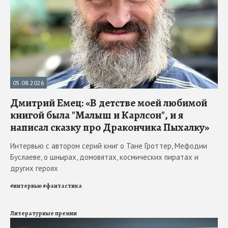
05.08.2026
Дмитрий Емец: «В детстве моей любимой
книгой была "Малыш и Карлсон", и я
написал сказку про Дракончика Пыхалку»
Интервью с автором серий книг о Тане Гроттер, Мефодии
Буслаеве, о шнырах, домовятах, космических пиратах и
других героях
#
интервью
#
фантастика
Литературные премии