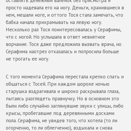
оставлять денежный валенок без присмотра и
просто надевала его на ногу. Деньги, хранившиеся в
нем, мешали ноге, и оттого Тося стала замечать, что
бабка начала прихрамывать на левую ногу.
Несколько раз Тося поинтересовалась у Серафимы,
что с ногой. Но услышала в ответ невнятное
ворчание. Тося даже предложила вызвать врача, но
Серафима наотрез отказалась и попросила больше
не трогать ее ногу.
С того момента Серафима перестала крепко спать и
общаться с Тосей. При каждом шорохе ночью
старушка вздрагивала и широко раскрывала глаза,
пытаясь разглядеть правнучку. Но в основном это
были либо случайно заглянувшие звуки с улицы, либо
крысы, пробегавшие под деревянными досками
пола. Серафима, не увидев того, что хотела (то ли
огорченно, то ли облегченно), вздыхала и снова