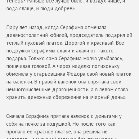
теперь? Раньше все лучше было: и воздух чище, и
вода слаще, и люди добрее».
Пару лет назад, когда Серафима отмечала
девяностолетний юбилей, председатель подарил ей
теплый пуховый платок. Дорогой и красивый. Все
подружки Серафимы охали и ахали от такого
подарка. Только сама Серафима молча улыбалась,
покачивая головой. А через неделю потихоньку
обменяла у старьевщика Федора свой новый платок
на валенки. В правый валенок она спрятала свои
немногочисленные драгоценности, а в левом стала
хранить денежные сбережения на «черный день».
Сначала Серафима прятала валенок с деньгами у
себя на печке за подушкой. Но после того как
пропало ее красное платье, она решила не