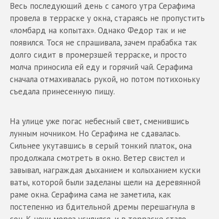
Весь последующий день с самого утра Серафима
провела в терраске у окна, стараясь не пропустить
«ломбард на копытах». Однако Федор так и не
появился. Тося не спрашивала, зачем прабабка так
долго сидит в промерзшей терраске, и просто
молча приносила ей еду и горячий чай. Серафима
сначала отмахивалась рукой, но потом потихоньку
съедала принесенную пищу.
На улице уже погас небесный свет, сменившись
лунным ночником. Но Серафима не сдавалась.
Сильнее укутавшись в серый тонкий платок, она
продолжала смотреть в окно. Ветер свистел и
завывал, награждая дыханием и колыханием куски
ваты, которой были заделаны щели на деревянной
раме окна. Серафима сама не заметила, как
постепенно из бдительной дремы перешагнула в