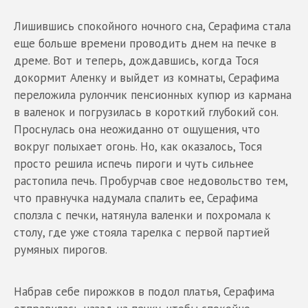
Лишившись спокойного ночного сна, Серафима стала
еще больше времени проводить днем на печке в
дреме. Вот и теперь, дождавшись, когда Тося
докормит Аленку и выйдет из комнаты, Серафима
переложила рулончик пенсионных купюр из кармана
в валенок и погрузилась в короткий глубокий сон.
Проснулась она неожиданно от ощущения, что
вокруг полыхает огонь. Но, как оказалось, Тося
просто решила испечь пироги и чуть сильнее
растопила печь. Пробурчав свое недовольство тем,
что правнучка надумала спалить ее, Серафима
сползла с печки, натянула валенки и похромала к
столу, где уже стояла тарелка с первой партией
румяных пирогов.
Набрав себе пирожков в подол платья, Серафима