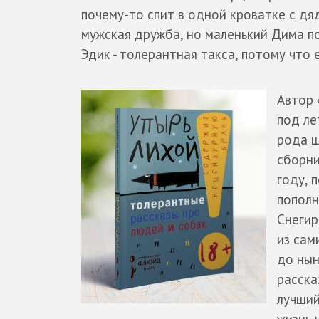
почему-то спит в одной кроватке с дя
мужская дружба, но маленький Дима по
Эдик - толерантная такса, потому что 
Автор 
под л
рода ш
сборни
году, 
пополн
Снегир
из сам
до нын
расска
лучший
жизнь 