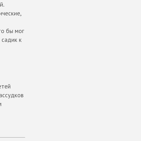
й.
ические,
то бы мог
 садик к
етей
рассудков
м