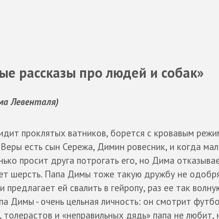
ые рассказы про людей и собак»
ма Левенталя)
видит проклятых ватников, борется с кровавым режи
 Веры есть сын Сережа, Димин ровесник, и когда мал
ько просит друга потрогать его, но Дима отказывае
ет шерсть. Папа Димы тоже такую дружбу не одобря
 предлагает ей свалить в гейропу, раз ее так волну
а Димы - очень цельная личность: он смотрит футбо
, толерастов и «неправильных дядь» папа не любит, 