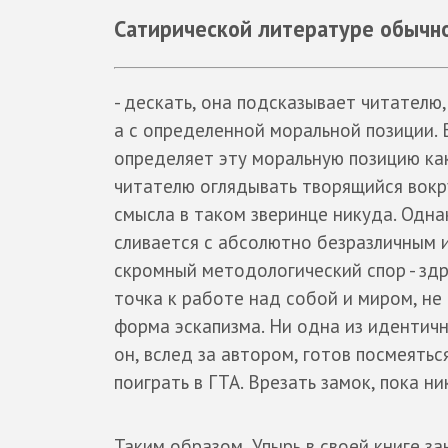
Сатирической литературе обычн
- дескать, она подсказывает читателю,
а с определенной моральной позиции.
определяет эту моральную позицию как
читателю оглядывать творящийся вокруг
смысла в таком зверинце никуда. Одна
сливается с абсолютно безразличным 
скромный методологический спор - зд
точка к работе над собой и миром, не
форма эскапизма. Ни одна из идентичн
он, вслед за автором, готов посмеятьс
поиграть в ГТА. Врезать замок, пока н
Таким образом, Упырь в своей книге з