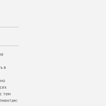
на
ь в
дно
всех
 с тем
гментам: