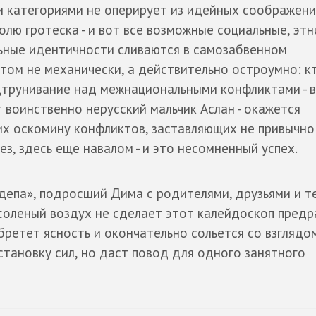
и категориями не оперирует из идейных соображени
ю гротеска - и вот все возможные социальные, этн
льные идентичности сливаются в самозабвенном
этом не механически, а действительно остроумно: к
дтрунивание над межнациональными конфликтами - в
воинственно нерусский мальчик Аслан - окажется
х оскомину конфликтов, заставляющих не привычно
лез, здесь еще навалом - и это несомненный успех.
депа», подросший Дима с родителями, друзьями и т
 соленый воздух не сделает этот калейдоскоп пред
ретет ясность и окончательно сольется со взглядо
становку сил, но даст повод для одного занятного