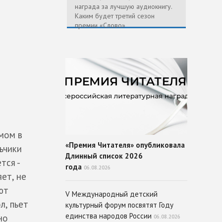
награда за лучшую аудиокнигу.
Каким будет третий сезон
премии «Слово»
мом в
«Премия Читателя» опубликовала
ьчики
Длинный список 2026
тся -
года
06.08.2026
ет, не
ют
V Международный детский
л, пьет
культурный форум посвятят Году
единства народов России
но
06.08.2026