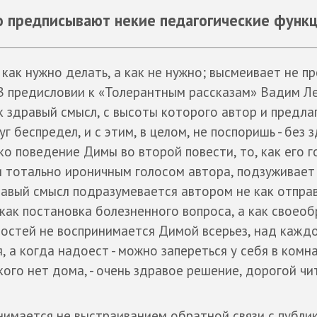
о предписывают некие педагогические функ
 как нужно делать, а как не нужно; высмеивает не пр
 В предисловии к «Толерантным рассказам» Вадим Л
 здравый смысл, с высоты которого автор и предла
 беспредел, и с этим, в целом, не поспоришь - без 
ко поведение Димы во второй повести, то, как его г
и тотально ироничным голосом автора, подзуживает
равый смысл подразумевается автором не как отпра
 как постановка болезненного вопроса, а как своеоб
остей не воспринимается Димой всерьез, над каждо
я, а когда надоест - можно запереться у себя в комн
икого нет дома, - очень здравое решение, дорогой чи
анимается не выстраиванием обратной связи с публик