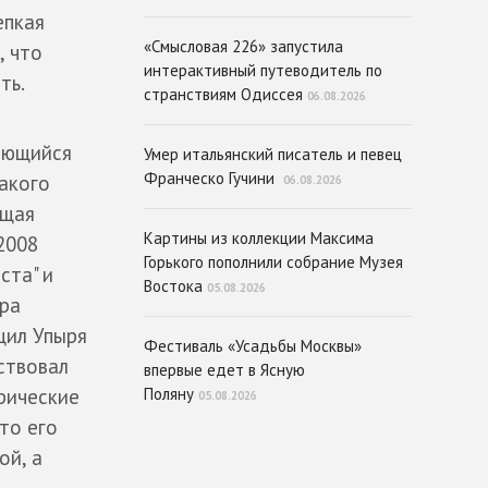
епкая
«Смысловая 226» запустила
, что
интерактивный путеводитель по
ть.
странствиям Одиссея
06.08.2026
вающийся
Умер итальянский писатель и певец
Франческо Гучини
акого
06.08.2026
ющая
Картины из коллекции Максима
2008
Горького пополнили собрание Музея
ста" и
Востока
05.08.2026
дра
щил Упыря
Фестиваль «Усадьбы Москвы»
ствовал
впервые едет в Ясную
рические
Поляну
05.08.2026
кто его
ой, а