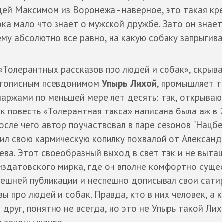
дей Максимом из Воронежа - наверное, это такая кр
ка мало что знает о мужской дружбе. Зато он знает
ему абсолютно все равно, на какую собаку запрыгива
«Толерантных рассказов про людей и собак», скры
етописным псевдонимом
Упырь Лихой
, промышляет т
аржами по меньшей мере лет десять: так, открыва
к повесть «Толерантная такса» написана была аж в 
после чего автор поучаствовал в паре сезонов "Нацбе
ил свою кармическую копилку похвалой от Алексан
ева. Этот своеобразный выход в свет так и не выта
издатовского мирка, где он вполне комфортно суще
ешней публикации и неспешно дописывал свои сати
зы про людей и собак. Правда, кто в них человек, а 
 друг, понятно не всегда, но это не Упырь такой Лих
и законы жанра.