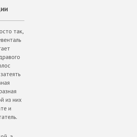
ции
осто так,
евенталь
гает
здравого
олос
 затеять
вная
разная
й из них
ате и
татель.
ой, а