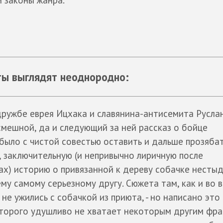
ты выглядят неоднородно:
ружбе еврея Ицхака и славянина-антисемита Русла
смешной, да и следующий за ней рассказ о бойце
ыло с чистой совестью оставить и дальше прозябат
, заключительную (и непривычно лиричную после
х) историю о привязанной к дереву собачке несты
у самому серьезному другу. Сюжета там, как и во 
 не ужились с собачкой из приюта, - но написано это
торого удушливо не хватает некоторым другим фра