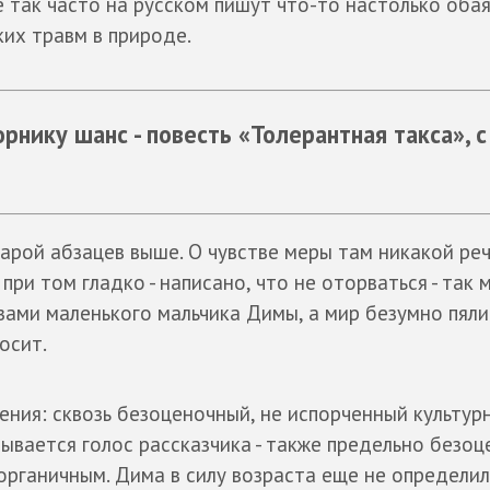
не так часто на русском пишут что-то настолько оба
ких травм в природе.
рнику шанс - повесть «Толерантная такса», с
арой абзацев выше. О чувстве меры там никакой реч
 при том гладко - написано, что не оторваться - так 
зами маленького мальчика Димы, а мир безумно пяли
осит.
рения: сквозь безоценочный, не испорченный культу
ывается голос рассказчика - также предельно безоце
органичным. Дима в силу возраста еще не определил