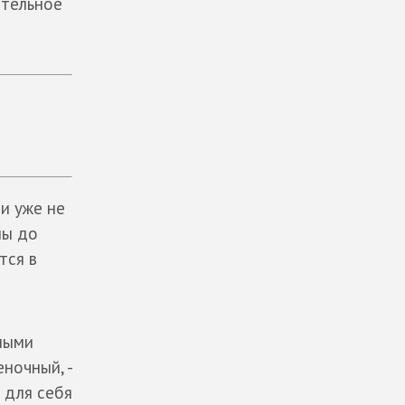
ятельное
и уже не
мы до
тся в
рными
ночный, -
 для себя