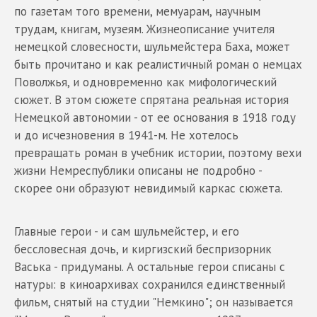
по газетам того времени, мемуарам, научным
трудам, книгам, музеям. Жизнеописание учителя
немецкой словесности, шульмейстера Баха, может
быть прочитано и как реалистичный роман о немцах
Поволжья, и одновременно как мифологический
сюжет. В этом сюжете спрятана реальная история
Немецкой автономии - от ее основания в 1918 году
и до исчезновения в 1941-м. Не хотелось
превращать роман в учебник истории, поэтому вехи
жизни Немреспублики описаны не подробно -
скорее они образуют невидимый каркас сюжета.
Главные герои - и сам шульмейстер, и его
бессловесная дочь, и киргизский беспризорник
Васька - придуманы. А остальные герои списаны с
натуры: в киноархивах сохранился единственный
фильм, снятый на студии "Немкино"; он называется