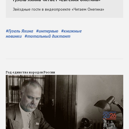
#
Гузель Яхина
#
интервью
#
книжные
новинки
#
тотальный диктант
Год единства народов России