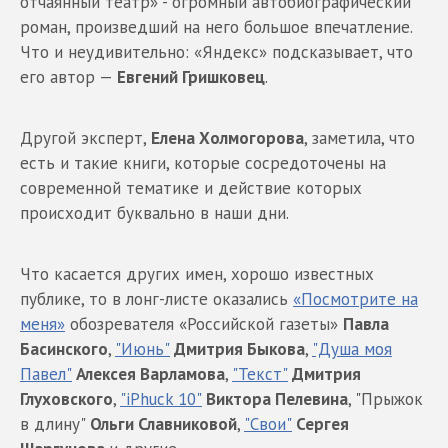
отчаянный театр» - огромный автобиографический
роман, произведший на него большое впечатление.
Что и неудивительно: «Яндекс» подсказывает, что
его автор —
Евгений Гришковец
.
Другой эксперт,
Елена Холмогорова
, заметила, что
есть и такие книги, которые сосредоточены на
современной тематике и действие которых
происходит буквально в наши дни.
Что касается других имен, хорошо известных
публике, то в лонг-листе оказались
«Посмотрите на
меня»
обозревателя «Российской газеты»
Павла
Басинского
,
"Июнь"
Дмитрия Быкова
,
"Душа моя
Павел"
Алексея Варламова
,
"Текст"
Дмитрия
Глуховского
,
"iPhuck 10"
Виктора Пелевина
, "Прыжок
в длину"
Ольги Славниковой
,
"Свои"
Сергея