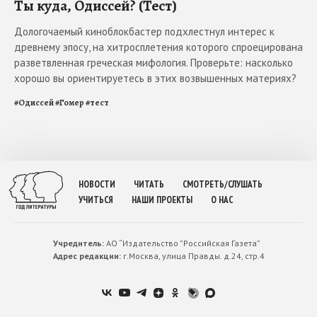
Ты куда, Одиссей? (Тест)
Дологочаемый киноблокбастер подхлестнул интерес к
древнему эпосу, на хитросплетения которого спроецирована
разветвленная греческая мифология. Проверьте: насколько
хорошо вы ориентируетесь в этих возвышенных материях?
#
Одиссей
#
Гомер
#
тест
НОВОСТИ
ЧИТАТЬ
СМОТРЕТЬ/СЛУШАТЬ
УЧИТЬСЯ
НАШИ ПРОЕКТЫ
О НАС
Учредитель:
АО “Издательство ”Российская Газета”
Адрес редакции:
г.Москва, улица Правды. д.24, стр.4