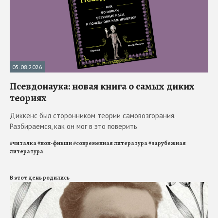
05.08.2026
Псевдонаука: новая книга о самых диких
теориях
Диккенс был сторонником теории самовозгорания.
Разбираемся, как он мог в это поверить
#
читалка
#
нон-фикшн
#
современная литература
#
зарубежная
литература
В этот день родились