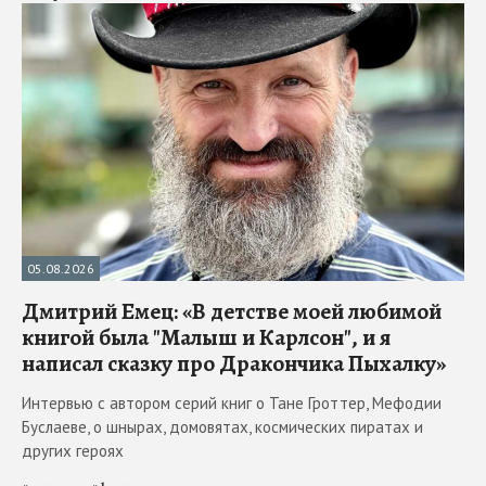
05.08.2026
Дмитрий Емец: «В детстве моей любимой
книгой была "Малыш и Карлсон", и я
написал сказку про Дракончика Пыхалку»
Интервью с автором серий книг о Тане Гроттер, Мефодии
Буслаеве, о шнырах, домовятах, космических пиратах и
других героях