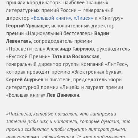
приняли координаторы наиболее значимых
литературных премий России — генеральный
директор
«Большой книги»
,
«Лицея»
и «Книгуру»
Георгий Урушадзе
, исполнительный директор
премии «Национальный бестселлер»
Вадим
Левенталь
, сопредседатель премии
«Просветитель»
Александр Гаврилов
, руководитель
«Русской Премии»
Татьяна Восковская,
генеральный директор группы компаний «ЛитРес»,
которая проводит премию «Электронная буква»,
Сергей Анурьев
и писатель, председатель жюри
литературной премии «Лицей» и лауреат премии
«Большая книга»
Лев Данилкин
.
«Писатели, которые полагают, что литпремии
затеяны ряди них, и читатели, которые думают, что
премии создаются, чтобы служить литературными
навигаторами, заблуждаются. Те, кто придумывает