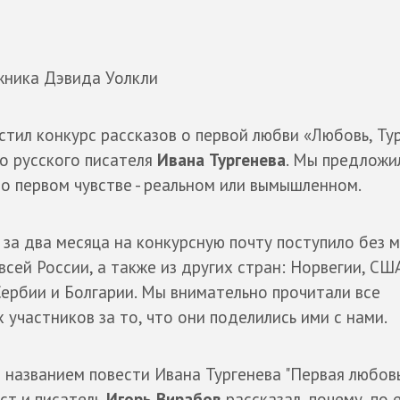
жника Дэвида Уолкли
тил конкурс рассказов о первой любви «Любовь, Тур
о русского писателя
Ивана Тургенева
. Мы предложи
 о первом чувстве - реальном или вымышленном.
за два месяца на конкурсную почту поступило без 
всей России, а также из других стран: Норвегии, СШ
Сербии и Болгарии. Мы внимательно прочитали все
 участников за то, что они поделились ими с нами.
 названием повести Ивана Тургенева "Первая любовь
ст и писатель
Игорь Вирабов
рассказал, почему, по 