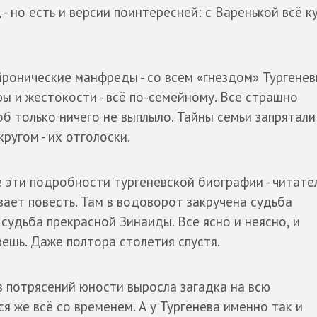
 - но есть и версии поинтересней: с Варенькой всё к
йронические манфреды - со всем «гнездом» Тургенев
ы и жестокости - всё по-семейному. Все страшно
об только ничего не выплыло. Тайны семьи запрятали
кругом - их отголоски.
е эти подробности тургеневской биографии - читате
вает повесть. Там в водоворот закручена судьба
 судьба прекрасной Зинаиды. Всё ясно и неясно, и
вешь. Даже полтора столетия спустя.
з потрясений юности выросла загадка на всю
я же всё со временем. А у Тургенева именно так и