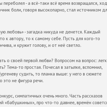
ы переболел - а всё-таки всё время возвращался, хо
очник боли, говоря высокопарно, стал источником д
ую любовь» - загадка никуда не денется. Каждый
о к автору, то к самому себе. Пусть для кого-то
нчива, и кружит голову, и от неё светло.
ть о своей первой любви? Вопросом на вопрос: легк
ь? Тема-то простая. Почесал в затылке, вспомнил,
Тургеневу судить, то планка выше: у него в сюжете
о это не фигура речи.
онкурс, симпатичных очень много. Часть рассказов
й «бабушкиных», про что-то давнее, времён советс