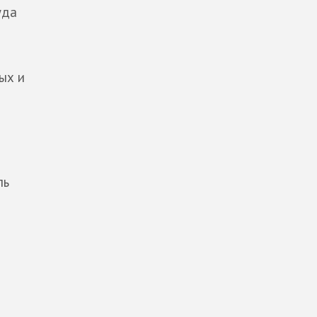
уда
ых и
ль