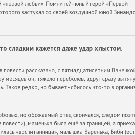
й «первой любви». Помните? - юный герой «Первой
оторого застукал со своей воздушной юной Зинаидой
- то сладким кажется даже удар хлыстом.
 в повести рассказано, с пятнадцатилетним Ванечко
ру месяцев он, тяжело переболев, вдруг сразу вытян
. Такое редко, но бывает - сбилось что-то в органи
юбовью, но обожаемый отец скончался, следом поэт
 повести), маменька была ещё за границей, а приеха
вилась «воспитанница», малышка Варенька, Биби (ест