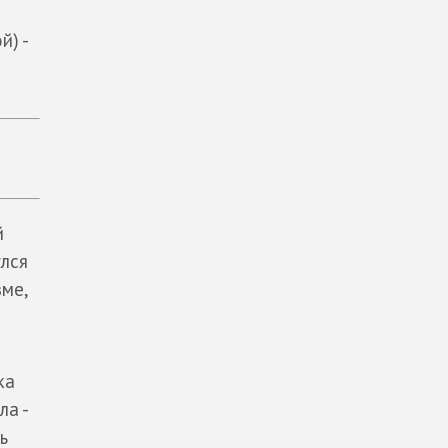
) -
й
улся
зме,
ка
ла -
ь