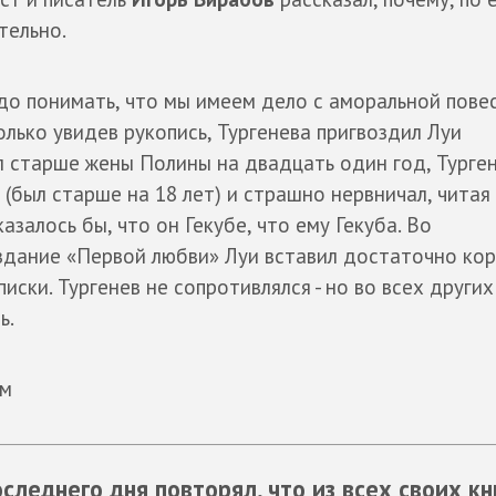
тельно.
до понимать, что мы имеем дело с аморальной пове
олько увидев рукопись, Тургенева пригвоздил Луи
л старше жены Полины на двадцать один год, Турге
 (был старше на 18 лет) и страшно нервничал, читая
казалось бы, что он Гекубе, что ему Гекуба. Во
здание «Первой любви» Луи вставил достаточно ко
писки. Тургенев не сопротивлялся - но во всех других
ь.
ам
следнего дня повторял, что из всех своих кн