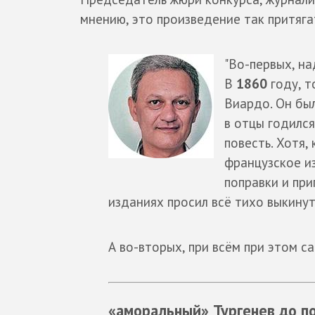
мнению, это произведение так притяга
"Во-первых, на
В
1860
году, т
Виардо. Он бы
в отцы годился
повесть. Хотя, 
французское и
поправки и при
изданиях просил всё тихо выкинут
А во-вторых, при всём при этом с
«аморальный» Тургенев до по