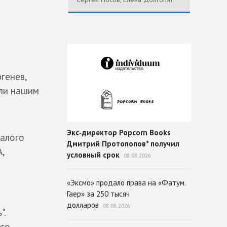
генев,
ли нашим
Экс‑директор Popcorn Books
малого
Дмитрий Протопопов* получил
А,
условный срок
08.08.2026
«Эксмо» продало права на «Фатум.
Гаер» за 250 тысяч
долларов
08.08.2026
".
его