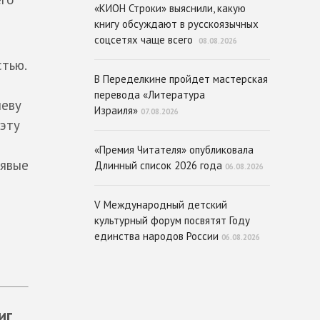
«КИОН Строки» выяснили, какую
книгу обсуждают в русскоязычных
соцсетях чаще всего
08.08.2026
стью.
В Переделкине пройдет мастерская
перевода «Литература
неву
Израиля»
07.08.2026
 эту
«Премия Читателя» опубликовала
рявые
Длинный список 2026 года
06.08.2026
V Международный детский
культурный форум посвятят Году
единства народов России
06.08.2026
иг