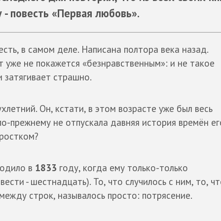
 - повесть «Первая любовь».
есть, в самом деле. Написана полтора века назад.
т уже не покажется «безнравственным»: и не такое
и затягивает страшно.
хлетний. Он, кстати, в этом возрасте уже был весь
 по-прежнему не отпускала давняя история времён ег
дростком?
сходило в
1833
году, когда ему только-только
ести - шестнадцать). То, что случилось с ним, то, ч
 между строк, называлось просто: потрясение.