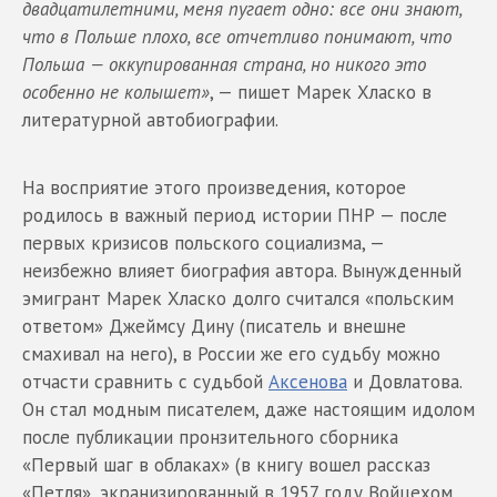
двадцатилетними, меня пугает одно: все они знают,
что в Польше плохо, все отчетливо понимают, что
Польша — оккупированная страна, но никого это
особенно не колышет»
, — пишет Марек Хласко в
литературной автобиографии.
На восприятие этого произведения, которое
родилось в важный период истории ПНР — после
первых кризисов польского социализма, —
неизбежно влияет биография автора. Вынужденный
эмигрант Марек Хласко долго считался «польским
ответом» Джеймсу Дину (писатель и внешне
смахивал на него), в России же его судьбу можно
отчасти сравнить с судьбой
Аксенова
и Довлатова.
Он стал модным писателем, даже настоящим идолом
после публикации пронзительного сборника
«Первый шаг в облаках» (в книгу вошел рассказ
«Петля», экранизированный в 1957 году Войцехом