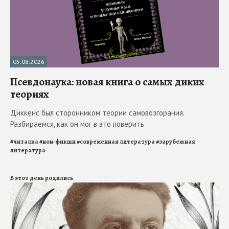
05.08.2026
Псевдонаука: новая книга о самых диких
теориях
Диккенс был сторонником теории самовозгорания.
Разбираемся, как он мог в это поверить
#
читалка
#
нон-фикшн
#
современная литература
#
зарубежная
литература
В этот день родились