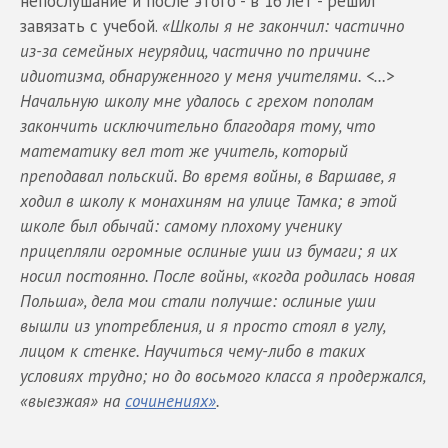
непослушание и после этого - в 16 лет - решил
завязать с учебой.
«Школы я не закончил: частично
из-за семейных неурядиц, частично по причине
идиотизма, обнаруженного у меня учителями. <…>
Начальную школу мне удалось с грехом пополам
закончить исключительно благодаря тому, что
математику вел тот же учитель, который
преподавал польский. Во время войны, в Варшаве, я
ходил в школу к монахиням на улице Тамка; в этой
школе был обычай: самому плохому ученику
прицепляли огромные ослиные уши из бумаги; я их
носил постоянно. После войны, «когда родилась новая
Польша», дела мои стали получше: ослиные уши
вышли из употребления, и я просто стоял в углу,
лицом к стенке. Научиться чему-либо в таких
условиях трудно; но до восьмого класса я продержался,
«выезжая» на
сочинениях»
.