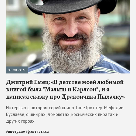
05.08.2026
Дмитрий Емец: «В детстве моей любимой
книгой была "Малыш и Карлсон", и я
написал сказку про Дракончика Пыхалку»
Интервью с автором серий книг о Тане Гроттер, Мефодии
Буслаеве, о шнырах, домовятах, космических пиратах и
других героях
#
интервью
#
фантастика