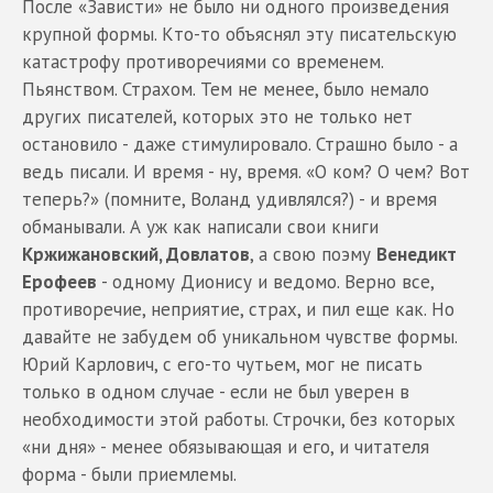
После «Зависти» не было ни одного произведения
крупной формы. Кто-то объяснял эту писательскую
катастрофу противоречиями со временем.
Пьянством. Страхом. Тем не менее, было немало
других писателей, которых это не только нет
остановило - даже стимулировало. Страшно было - а
ведь писали. И время - ну, время. «О ком? О чем? Вот
теперь?» (помните, Воланд удивлялся?) - и время
обманывали. А уж как написали свои книги
Кржижановский, Довлатов
, а свою поэму
Венедикт
Ерофеев
- одному Дионису и ведомо. Верно все,
противоречие, неприятие, страх, и пил еще как. Но
давайте не забудем об уникальном чувстве формы.
Юрий Карлович, с его-то чутьем, мог не писать
только в одном случае - если не был уверен в
необходимости этой работы. Строчки, без которых
«ни дня» - менее обязывающая и его, и читателя
форма - были приемлемы.