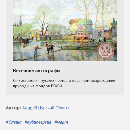
Автор
:
Андрей
Цунский
(Текст)
#
Олеша
#
аудиоверсия
#
март