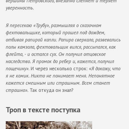
вершины Петровского, внезапно слепнет и теряет
уверенность.
Я пересекаю «Трубу», размышляя о сказочном
фехтовальщике, который прошел под дождем,
отбивая рапирой капли. Рапира сверкала, развевались
полы камзола, фехтовальщик вился, рассыпался, как
флейта, - и остался сух. Он получил отцовское
наследство. Я промок до ребер и, кажется, получил
пощечину»
. И через несколько строк: «
Я
докажу, что
я не комик. Никто не понимает меня. Непонятное
кажется смешным или страшным. Всем станет
страшно».
Так откуда он знал?
Троп в тексте поступка