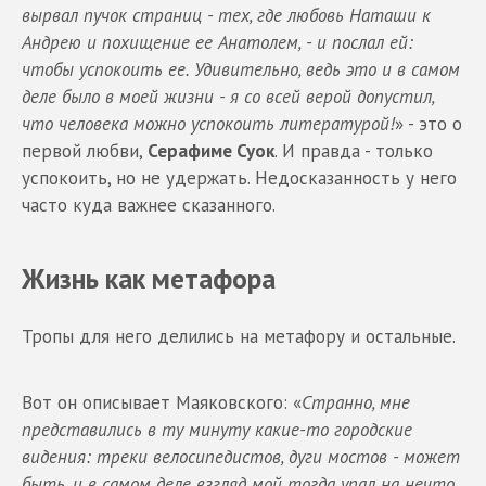
вырвал пучок страниц - тех, где любовь Наташи к
Андрею и похищение ее Анатолем, - и послал ей:
чтобы успокоить ее. Удивительно, ведь это и в самом
деле было в моей жизни - я со всей верой допустил,
что человека можно успокоить литературой!
» - это о
первой любви,
Серафиме Суок
. И правда - только
успокоить, но не удержать. Недосказанность у него
часто куда важнее сказанного.
Жизнь как метафора
Тропы для него делились на метафору и остальные.
Вот он описывает Маяковского: «
Странно, мне
представились в ту минуту какие-то городские
видения: треки велосипедистов, дуги мостов - может
быть, и в самом деле взгляд мой тогда упал на нечто