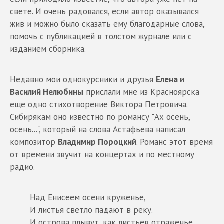
свете. И очень радовался, если автор оказывался
жив и можно было сказать ему благодарные слова,
помочь с публикацией в толстом журнале или с
изданием сборника.
Недавно мои однокурсники и друзья
Елена и
Василий Нелюбины
прислали мне из Красноярска
еще одно стихотворение Виктора Петровича.
Сибирякам оно известно по романсу "Ах осень,
осень...", который на слова Астафьева написал
композитор
Владимир Пороцкий
. Романс этот время
от времени звучит на концертах и по местному
радио.
Над Енисеем осени круженье,
И листья светло падают в реку.
И острова плывут, как листьев отраженье,