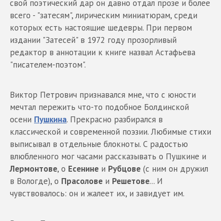
свой поэтический дар он давно отдал прозе и более
всего - "затесям", лирическим миниатюрам, среди
которых есть настоящие шедевры. При первом
издании "Затесей" в 1972 году прозорливый
редактор в аннотации к книге назвал Астафьева
"писателем-поэтом".
Виктор Петрович признавался мне, что с юности
мечтал пережить что-то подобное Болдинской
осени
Пушкина
. Прекрасно разбирался в
классической и современной поэзии. Любимые стихи
выписывал в отдельные блокноты. С радостью
влюбленного мог часами рассказывать о Пушкине и
Лермонтове
, о
Есенине
и
Рубцове
(с ним он дружил
в Вологде), о
Прасолове
и
Решетове
... И
чувствовалось: он и жалеет их, и завидует им.