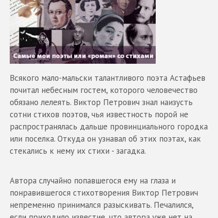
Всякого мало-мальски талантливого поэта Астафьев
почитал небесным гостем, которого человечество
обязано лелеять. Виктор Петрович знал наизусть
сотни стихов поэтов, чья известность порой не
распространялась дальше провинциального городка
или поселка. Откуда он узнавал об этих поэтах, как
стекались к нему их стихи - загадка.
Автора случайно попавшегося ему на глаза и
понравившегося стихотворения Виктор Петрович
непременно принимался разыскивать. Печалился,
если приходило известие, что автора уже нет на