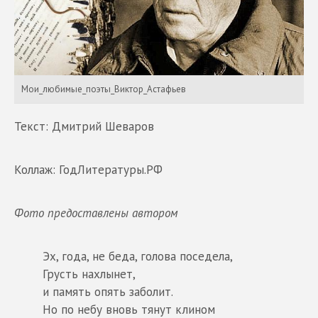
Мои_любимые_поэты_Виктор_Астафьев
Текст: Дмитрий Шеваров
Коллаж: ГодЛитературы.РФ
Фото предоставлены автором
Эх, года, не беда, голова поседела,
Грусть нахлынет,
и память опять заболит.
Но по небу вновь тянут клином