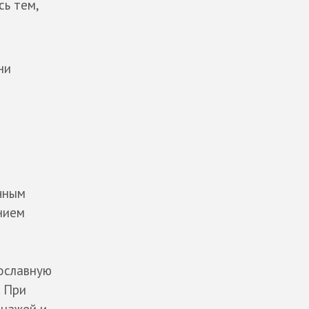
сь тем,
ни
чным
нием
вославную
. При
онажей и