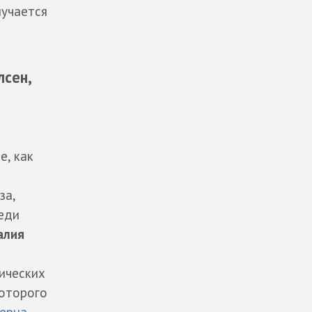
лучается
лсен,
е, как
за,
еди
лия
ических
которого
ерна