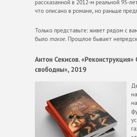
рассказанной в 2012-м реальной 95-ле
что описано в романе, но раньше пред
Только представьте: живет рядом с вам
было
такое
. Прошлое бывает непредск
Антон Секисов. «Реконструкция» 
свободны», 2019
Д
на
на
фу
ус
га
эт