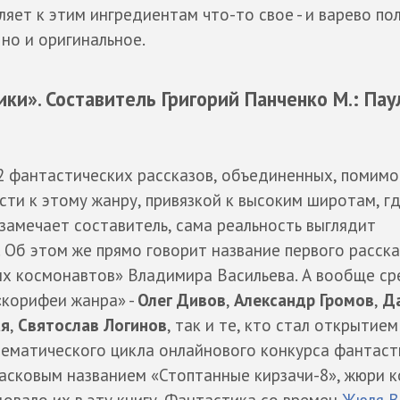
ет к этим ингредиентам что-то свое - и варево по
 но и оригинальное.
ки». Составитель Григорий Панченко М.: Пау
2 фантастических рассказов, объединенных, помимо
ти к этому жанру, привязкой к высоким широтам, гд
замечает составитель, сама реальность выглядит
 Об этом же прямо говорит название первого расска
х космонавтов» Владимира Васильева. А вообще ср
«корифеи жанра» -
Олег Дивов
,
Александр Громов
,
Да
ая
,
Святослав Логинов
, так и те, кто стал открытием
ематического цикла онлайнового конкурса фантаст
ласковым названием «Стоптанные кирзачи-8», жюри 
овало их в эту книгу. Фантастика со времен
Жюля В