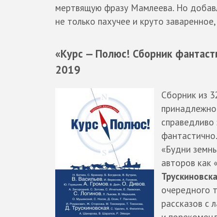
мертвящую фразу Мамлеева. Но добавля
не только пахучее и круто заваренное,
«Курс — Полюс! Сборник фантасти
2019
Сборник из 3
принадлежнос
справедливо 
фантастично.
«Будни земны
авторов как 
Трускиновск
очередного т
рассказов с 
и порекоменд