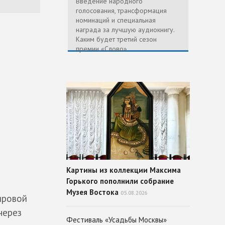
Введение народного
голосования, трансформация
номинаций и специальная
награда за лучшую аудиокнигу.
Каким будет третий сезон
премии «Слово»
Картины из коллекции Максима
Горького пополнили собрание
Музея Востока
05.08.2026
ировой
через
Фестиваль «Усадьбы Москвы»