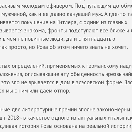
 красивым молодым офицером. Под пугающим до обм
мужчиной, как и ее давно канувший муж. А где-то та
ивается покушение на Гитлера, с одним из главных
зывается знакома, фронты подступают все ближе и 
и в чем не повинные люди, да и с пятнадцатью
ак просто, но Роза об этом ничего знать не хочет.
стых определений, применяемых к германскому наци
оложения, описывающие эту обыденность чрезвычай
 это зло не врывается в дом в эсэсовской форме. Зло 
ся мы с ним или даем отпор.
пные две литературные премии вполне закономерны.
н-2018» в качестве одного из актуальных итальянс
удливая история Розы основана на реальной истории