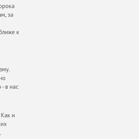
орока
м, за
ближе к
зму.
но
- в нас
 Как и
ких
,