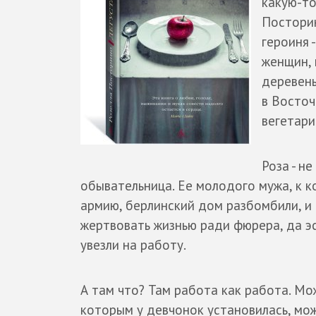
какую-то
Посторин
героиня 
женщин, 
деревень
в Восточ
вегетари
Роза - н
обывательница. Ее молодого мужа, к к
армию, берлинский дом разбомбили, и 
жертвовать жизнью ради фюрера, да эс
увезли на работу.
А там что? Там работа как работа. Мо
которым у девчонок установилась, мож