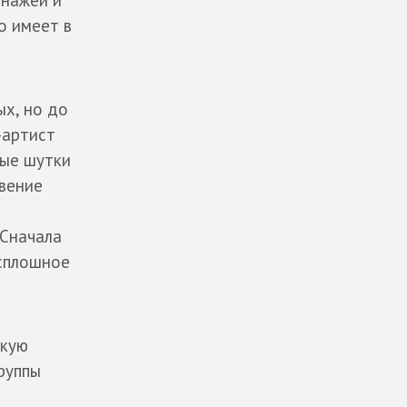
о имеет в
ых, но до
-артист
ные шутки
вение
 Сначала
 сплошное
скую
руппы