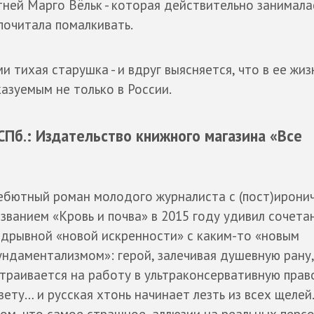
тней Марго Вёльк - которая действительно занимала
почитала помалкивать.
и тихая старушка - и вдруг выясняется, что в ее жиз
азуемым не только в России.
СПб.: Издательство книжного магазина «Все
ебютный роман молодого журналиста с (пост)ирони
званием «Кровь и почва» в 2015 году удивил сочета
дрывной «новой искренности» с каким-то «новым
ндаментализмом»: герой, залечивая душевную рану,
траивается на работу в ультраконсервативную пра
зету… и русская хтонь начинает лезть из всех щелей
ом, что самое страшное, аллюзии на реальных перс