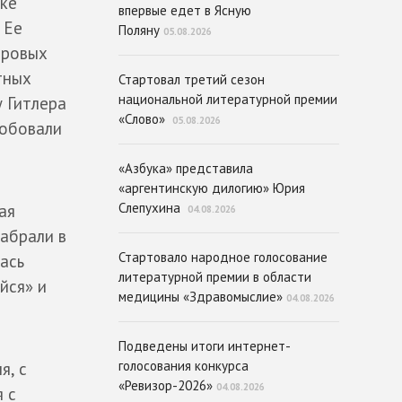
нке
впервые едет в Ясную
 Ее
Поляну
05.08.2026
оровых
тных
Стартовал третий сезон
национальной литературной премии
 Гитлера
«Слово»
05.08.2026
робовали
«Азбука» представила
«аргентинскую дилогию» Юрия
Слепухина
ая
04.08.2026
забрали в
Стартовало народное голосование
ась
литературной премии в области
йся» и
медицины «Здравомыслие»
04.08.2026
Подведены итоги интернет-
голосования конкурса
я, с
«Ревизор-2026»
04.08.2026
 с