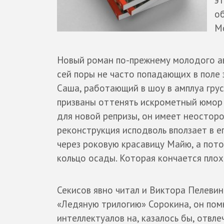
об
М
Новый роман по-прежнему молодого ав
сей поры не часто попадающих в поле 
Саша, работающий в шоу в амплуа грус
призваны оттенять искрометный юмор 
для новой репризы, он имеет неосторо
реконструкция исподволь вползает в е
через роковую красавицу Майю, а пот
кольцо осады. Которая кончается плох
Секисов явно читал и Виктора Пелевин
«Ледяную трилогию» Сорокина, он пом
интеллектуалов на, казалось бы, отв