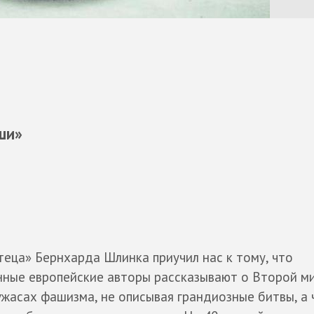
ши»
теца» Бернхарда Шлинка приучил нас к тому, что
нные европейские авторы рассказывают о Второй м
ужасах фашизма, не описывая грандиозные битвы, а 