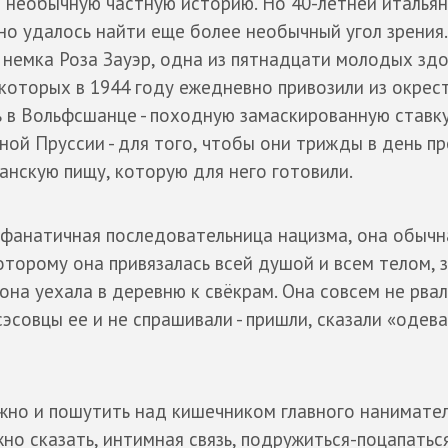
 необычную частную историю. Но 40-летней италья
о удалось найти еще более необычный угол зрения.
- немка Роза Зауэр, одна из пятнадцати молодых зд
которых в 1944 году ежедневно привозили из окрес
 в Вольфсшанце - походную замаскированную ставку
ной Пруссии - для того, чтобы они трижды в день п
анскую пищу, которую для него готовили.
е фанатичная последовательница нацизма, она обычн
оторому она привязалась всей душой и всем телом, 
она уехала в деревню к свёкрам. Она совсем не рвал
эсовцы ее и не спрашивали - пришли, сказали «одева
жно и пошутить над кишечником главного нанимател
но сказать, интимная связь, подружиться-поцапаться