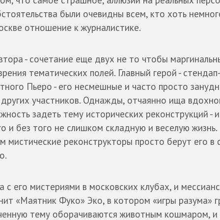
стоятельства были очевидны всем, кто хоть немног
оскве отношение к журналистике.
тора - сочетание еще двух не то чтобы маргинальн
зрения тематических полей. Главный герой - стендап
тного Пьеро - его несмешные и часто просто зануд
других участников. Однажды, отчаянно ища вдохно
жность задеть тему исторических реконструкций - и
го и без того не слишком складную и веселую жизнь.
ом мистические реконструкторы просто берут его в
о.
а с его мистериями в московских клубах, и мессиан
нит «Маятник Фуко» Эко, в котором «игры разума» г
леченную тему оборачиваются животным кошмаром, и