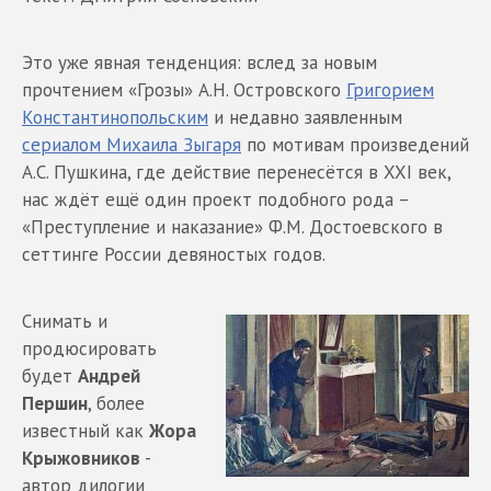
Это уже явная тенденция: вслед за новым
прочтением «Грозы» А.Н. Островского
Григорием
Константинопольским
и недавно заявленным
сериалом Михаила Зыгаря
по мотивам произведений
А.С. Пушкина, где действие перенесётся в XXI век,
нас ждёт ещё один проект подобного рода –
«Преступление и наказание» Ф.М. Достоевского в
сеттинге России девяностых годов.
Снимать и
продюсировать
будет
Андрей
Першин
, более
известный как
Жора
Крыжовников
-
автор дилогии