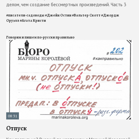
делом, чем создание бессмертных произведений. Часть 3
#
писатели-садоводы
#
Джейн Остин
#
Вальтер Скотт
#
Джордж
Оруэлл
#
Агата Кристи
Говорим и пишем по-русски правильно
08:31
Отпуск