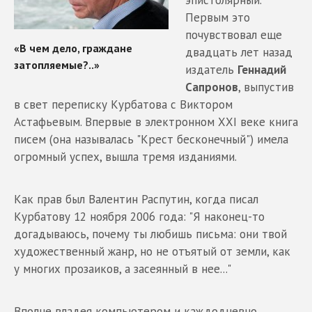
эпистолярный.
Первым это
почувствовал еще
двадцать лет назад
издатель
Геннадий
Сапронов
, выпустив
в свет переписку Курбатова с Виктором
Астафьевым. Впервые в электронном ХХI веке книга
писем (она называлась "Крест бесконечный") имела
огромный успех, вышла тремя изданиями.
Как прав был Валентин Распутин, когда писал
Курбатову 12 ноября 2006 года: "Я наконец-то
догадываюсь, почему ты любишь письма: они твой
художественный жанр, но не отъятый от земли, как
у многих прозаиков, а засеянный в нее..."
Вполне владея компьютером и каждодневно