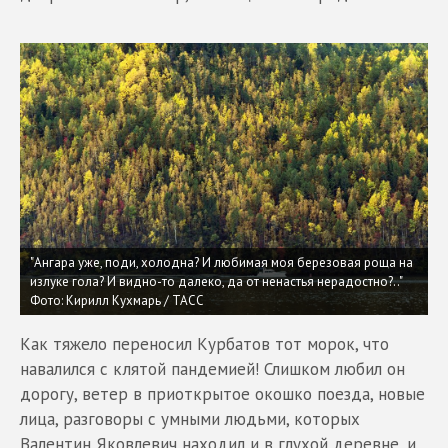
"Ангара уже, поди, холодна? И любимая моя березовая роща на
излуке гола? И видно-то далеко, да от ненастья нерадостно?.."
Фото: Кирилл Кухмарь / ТАСС
Как тяжело переносил Курбатов тот морок, что
навалился с клятой пандемией! Слишком любил он
дорогу, ветер в приоткрытое окошко поезда, новые
лица, разговоры с умными людьми, которых
Валентин Яковлевич находил и в глухой деревне, и