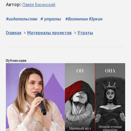
Автор
:
Павел
Басинский
#
издательство
#
утраты
#
Валентин Юркин
Главная
>
Материалы проектов
>
Утраты
Публикации