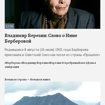
12:00
Владимир Березин: Слово о Нине
Берберовой
Родившаяся 8 августа (26 июля) 1901 года Берберова
приезжала в Советский Союз как посол из страны «Прошлое»
#
Берберова
#
Владимир Березин
#
Березин
#
Серебряный век
#
День в
эмиграции
Большая страна — Большая книга