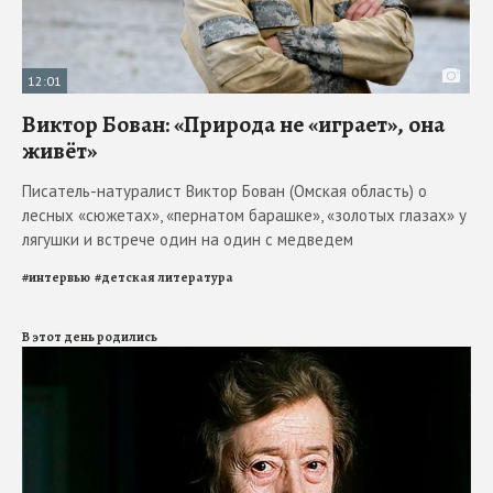
12:01
Виктор Бован: «Природа не «играет», она
живёт»
Писатель-натуралист Виктор Бован (Омская область) о
лесных «сюжетах», «пернатом барашке», «золотых глазах» у
лягушки и встрече один на один с медведем
#
интервью
#
детская литература
В этот день родились