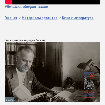
#
Вениамин Каверин
#
кино
Главная
>
Материалы проектов
>
Кино и литература
Год единства народов России
10:00