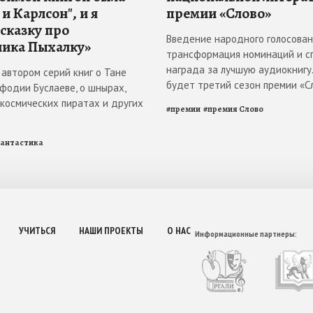
и Карлсон", и я
премии «Слово»
 сказку про
Введение народного голосован
ика Пыхалку»
трансформация номинаций и с
награда за лучшую аудиокнигу
 автором серий книг о Тане
будет третий сезон премии «С
ефодии Буслаеве, о шнырах,
 космических пиратах и других
#
премии
#
премия Слово
антастика
УЧИТЬСЯ
НАШИ ПРОЕКТЫ
О НАС
Информационные партнеры: