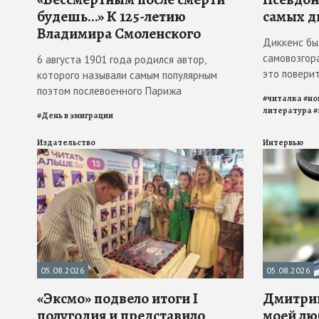
будешь…» К 125-летию
самых д
Владимира Смоленского
Диккенс бы
самовозгора
6 августа 1901 года родился автор,
это повери
которого называли самым популярным
поэтом послевоенного Парижа
#
читалка
#
но
литература
#
#
День в эмиграции
Издательство
Интервью
05.08.2026
05.08.2026
«Эксмо» подвело итоги I
Дмитрий
полугодия и представило
моей лю