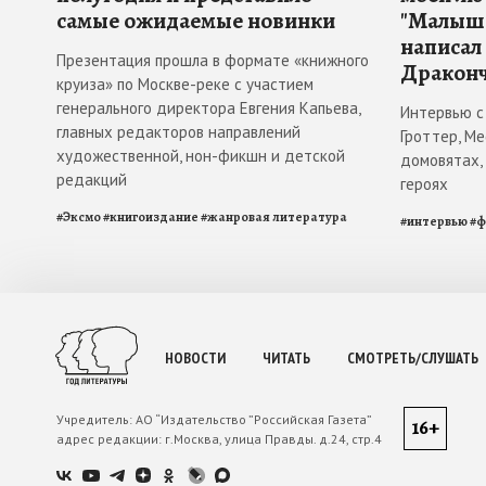
самые ожидаемые новинки
"Малыш 
написал
Презентация прошла в формате «книжного
Драконч
круиза» по Москве-реке с участием
генерального директора Евгения Капьева,
Интервью с
главных редакторов направлений
Гроттер, М
художественной, нон-фикшн и детской
домовятах,
редакций
героях
#
Эксмо
#
книгоиздание
#
жанровая литература
#
интервью
#
ф
НОВОСТИ
ЧИТАТЬ
СМОТРЕТЬ/СЛУШАТЬ
Учредитель:
АО “Издательство ”Российская Газета”
16+
адрес редакции:
г.Москва, улица Правды. д.24, стр.4