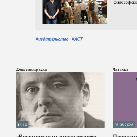
#
издательство
#
АСТ
День в эмиграции
Читалка
14:10
05.08.2026
«Бессмертным после смерти
Псевдона