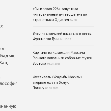
«Смысловая 226» запустила
интерактивный путеводитель по
странствиям Одиссея
16:00
их
Умер итальянский писатель и певец
Франческо Гучини
15:23
од:
Картины из коллекции Максима
 Бадью
,
Горького пополнили собрание Музея
Хан
,
Востока
05.08.2026
,
Фестиваль «Усадьбы Москвы»
впервые едет в Ясную
илософия
Поляну
05.08.2026
изнанную