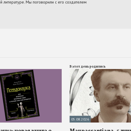
В этот день родились
05.08.2026
ука: новая книга о
Maupassantiana. 5 лу