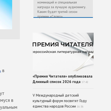
номинаций и специальная
награда за лучшую аудиокнигу.
Каким будет третий сезон
премии «Слово»
ь
в
«Премия Читателя» опубликовала
Длинный список 2026 года
17:42
ут
V Международный детский
муся в
культурный форум посвятят Году
единства народов России
туальным
16:56