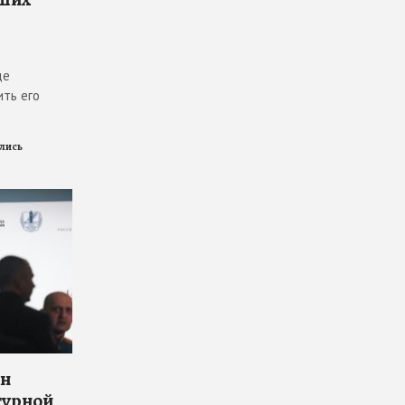
де
ить его
ились
он
турной