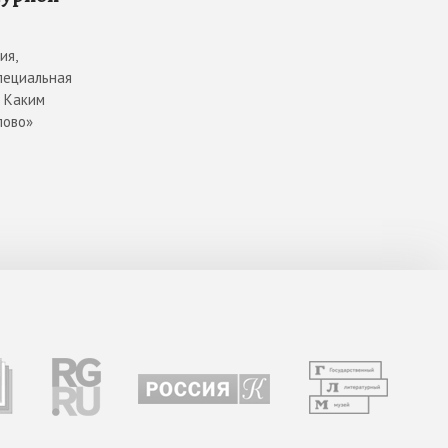
ия,
пециальная
. Каким
лово»