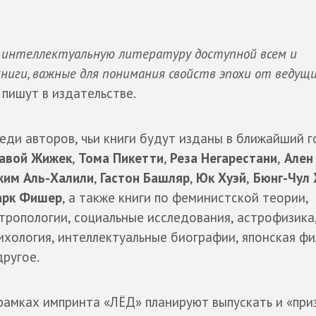
 интеллектуальную литературу доступной всем и
иги, важные для понимания свойств эпохи от ведущ
— пишут в издательстве.
еди авторов, чьи книги будут изданы в ближайший г
авой Жижек
,
Тома Пикетти
,
Реза Негарестани
,
Ален
им Аль-Халили
,
Гастон Башляр
,
Юк Хуэй
,
Бюнг-Чул 
рк Фишер
, а также книги по феминистской теории,
тропологии, социальные исследования, астрофизика
ихология, интеллектуальные биографии, японская ф
другое.
рамках импринта «ЛЁД» планируют выпускать и «пр