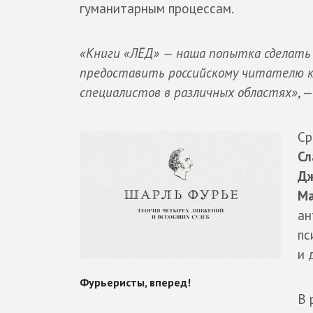
гуманитарным процессам.
«Книги «ЛЁД» — наша попытка сделать
предоставить российскому читателю кн
специалистов в различных областях»
, 
Ср
Сл
Дж
Ма
ан
пс
и 
В 