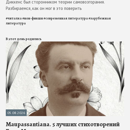
Диккенс был сторонником теории самовозгорания.
Разбираемся, как он мог в это поверить
#
читалка
#
нон-фикшн
#
современная литература
#
зарубежная
литература
В этот день родились
05.08.2026
Maupassantiana. 5 лучших стихотворений