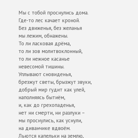
Мы с тобой проснулись дома.
Где-то лес качает кроной.
Без движенья, без желанья
мы лежим, обнажены.
То ли ласковая дрёма,
то ли зов молитвоклонный,
то ли нежное касанье
невесомой тишины.
Уплывают сновиденья,
брезжут светы, брызжут звуки,
добрый мир гудит как улей,
наполняясь бытиём,
и, как до грехопаденья,
нет ни смерти, ни разлуки –
мы проснулись, как уснули,
на диванчике вдвоём.
Льются капельки на землю,