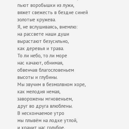
пьют воробышки из лужи,
вяжет свежесть в бездне синей
золотые кружева.
Я, не вслушиваясь, внемлю:
на рассвете наши души
вырастают безусильно,
как деревья и трава.
То ли небо, то ли море
нас качают, обнимая,
обвенчав благословеньем
высоты и глубины.
Мы звучим в безмолвном хоре,
как мелодия немая,
заворожены мгновеньем,
друг во друга влюблены.
В нескончаемое утро
мы плывём на лодке утлой,
и хранит нас голубое,