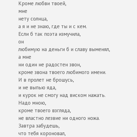
Кроме любви твоей,
мне
нету солнца,
а я и не знаю, где ты и с кем.
Если б так поэта измучила,
он
любимую на деньги б и славу выменял,
а мне
ни один не радостен звон,
кроме звона твоего любимого имени.
И в пролет не брошусь,
и не выпью яда,
и курок не смогу над виском нажать.
Надо мною,
кроме твоего взгляда,
не властно лезвие ни одного ножа.
Завтра забудешь,
что тебя короновал,