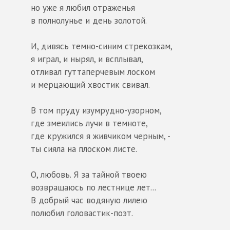
но уже я любил отраженья
в полнолунье и день золотой.
И, дивясь темно-синим стрекозкам,
я играл, и нырял, и всплывал,
отливал гуттаперчевым лоском
и мерцающий хвостик свивал.
В том пруду изумрудно-узорном,
где змеились лучи в темноте,
где кружился я живчиком черным, -
ты сияла на плоском листе.
О, любовь. Я за тайной твоею
возвращаюсь по лестнице лет...
В добрый час водяную лилею
полюбил головастик-поэт.