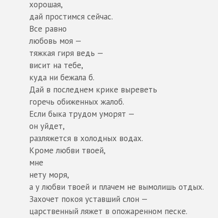
хорошая,
дай простимся сейчас.
Все равно
любовь моя —
тяжкая гиря ведь —
висит на тебе,
куда ни бежала б.
Дай в последнем крике выреветь
горечь обиженных жалоб.
Если быка трудом уморят —
он уйдет,
разляжется в холодных водах.
Кроме любви твоей,
мне
нету моря,
а у любви твоей и плачем не вымолишь отдых.
Захочет покоя уставший слон —
царственный ляжет в опожаренном песке.