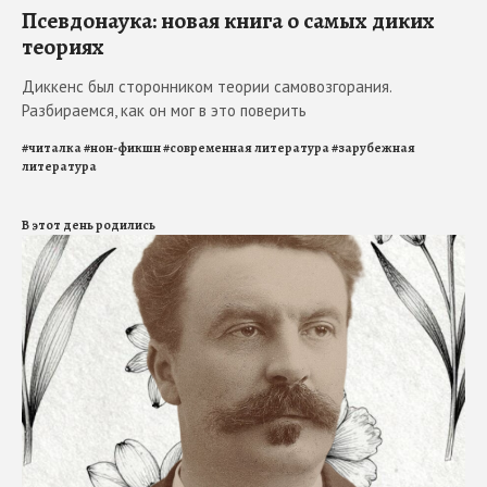
Псевдонаука: новая книга о самых диких
теориях
Диккенс был сторонником теории самовозгорания.
Разбираемся, как он мог в это поверить
#
читалка
#
нон-фикшн
#
современная литература
#
зарубежная
литература
В этот день родились