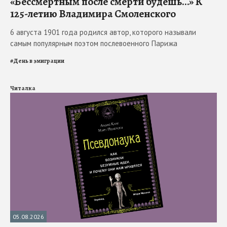
«Бессмертным после смерти будешь…» К
125-летию Владимира Смоленского
6 августа 1901 года родился автор, которого называли
самым популярным поэтом послевоенного Парижа
#
День в эмиграции
Читалка
05.08.2026