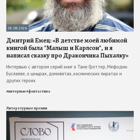
05.08.2026
Дмитрий Емец: «В детстве моей любимой
книгой была "Малыш и Карлсон", и я
написал сказку про Дракончика Пыхалку»
Интервью с автором серий книг о Тане Гроттер, Мефодии
Буслаеве, о шнырах, домовятах, космических пиратах и
других героях
#
интервью
#
фантастика
Литературные премии