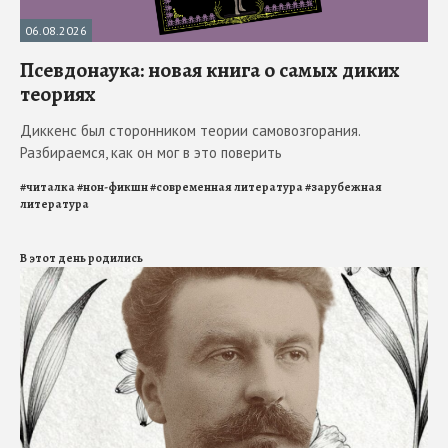
06.08.2026
Псевдонаука: новая книга о самых диких
теориях
Диккенс был сторонником теории самовозгорания.
Разбираемся, как он мог в это поверить
#
читалка
#
нон-фикшн
#
современная литература
#
зарубежная
литература
В этот день родились