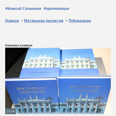
#
Алексей Сальников
#
презентация
Главная
>
Материалы проектов
>
Публикации
Книжные новинки
13:24