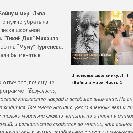
Войну и мир” Льва
его нужно убрать из
списке школьной
ть
“Тихий Дон” Михаила
 против
“Муму” Тургенева
.
тали бы менять в
о отвечает, почему не
программе:
“Безусловно,
воевала множество наград и всеобщее внимание. Но он
проходится. Там много насилия, ужаса военных лет и л
не только морально сложно читать, но и понять отню
нзий, и большинство сходится во мнении, что данное
ея некий опыт жизни, стабильную психику и множест