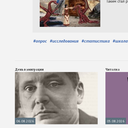
#
опрос
#
исследования
#
статистика
#
школа
День в эмиграции
Читалка
06.08.2026
05.08.2026