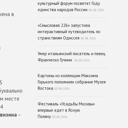
культурный форум посвятят Году
единства народов России
06.08.2026
жена в
«Смысловая 226» запустила
интерактивный путеводитель по
странствиям Одиссея
06.08.2026
и
Умер итальянский писатель и певец
Франческо Гучини
06.08.2026
Картины из коллекции Максима
Горького пополнили собрание Музея
5
Востока
05.08.2026
буквально
ем месте
Фестиваль «Усадьбы Москвы»
4
впервые едет в Ясную
визина
–
Поляну
05.08.2026