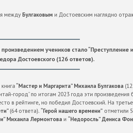
ля между
Булгаковым
и Достоевским наглядно отра
роизведением учеников стало “Преступление 
едора Достоевского (126 ответов).
 книга
“Мастер и Маргарита” Михаила Булгакова
(12
Читай-город” по итогам 2023 года эти произведения 
сто в рейтинге, но победил Достоевский. На треть
ети”
(64 ответа).
“Герой нашего времени”
отметили 5
и” Михаила Лермонтова
и
“Недоросль” Дениса Фон