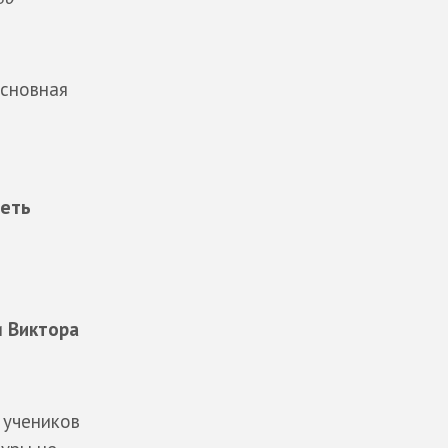
Основная
деть
и
Виктора
 учеников