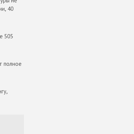
туры не
ни, 40
е 505
т полное
гу,