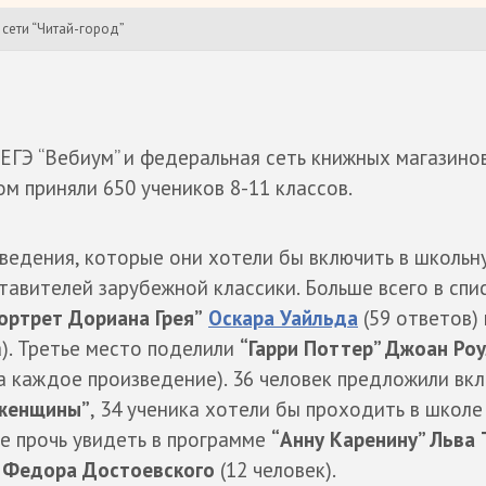
сети “Читай-город”
ЕГЭ “Вебиум” и федеральная сеть книжных магазинов
ом приняли 650 учеников 8-11 классов.
зведения, которые они хотели бы включить в школьн
тавителей зарубежной классики. Больше всего в спи
ортрет Дориана Грея”
Оскара Уайльда
(59 ответов) 
). Третье место поделили
“Гарри Поттер” Джоан Ро
а каждое произведение). 36 человек предложили вкл
 женщины”
, 34 ученика хотели бы проходить в школ
е прочь увидеть в программе
“Анну Каренину” Льва 
 Федора Достоевского
(12 человек).