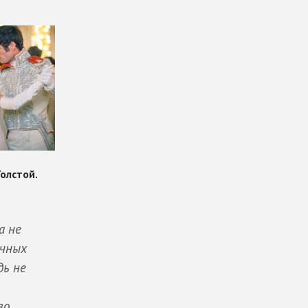
а не
ичных
дь не
во