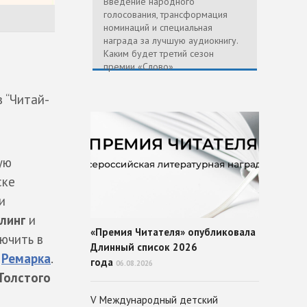
Введение народного
голосования, трансформация
номинаций и специальная
награда за лучшую аудиокнигу.
Каким будет третий сезон
премии «Слово»
 “Читай-
ую
ске
и
улинг
и
«Премия Читателя» опубликовала
ючить в
Длинный список 2026
е
Ремарка
.
года
06.08.2026
Толстого
V Международный детский