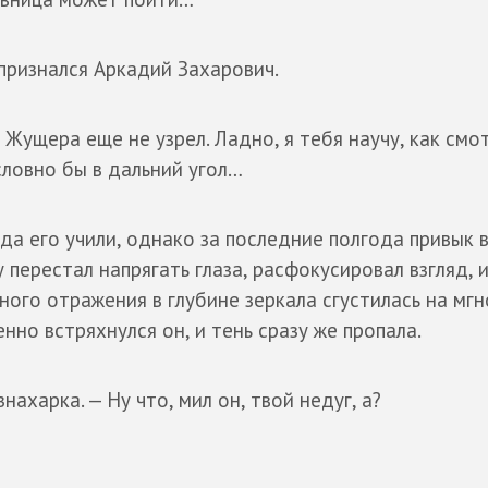
— признался Аркадий Захарович.
Жущера еще не узрел. Ладно, я тебя научу, как смот
 словно бы в дальний угол…
гда его учили, однако за последние полгода привык 
перестал напрягать глаза, расфокусировал взгляд, и
ного отражения в глубине зеркала сгустилась на мг
енно встряхнулся он, и тень сразу же пропала.
ахарка. — Ну что, мил он, твой недуг, а?