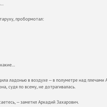
ь…
таруху, пробормотал:
 какие…
дила ладонью в воздухе — в полуметре над плечами 
на, судя по всему, не дотрагивалась.
саетесь, — заметил Аркадий Захарович.