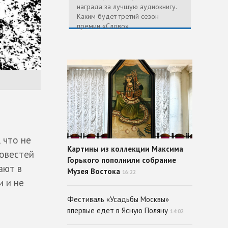
награда за лучшую аудиокнигу.
Каким будет третий сезон
премии «Слово»
 что не
Картины из коллекции Максима
повестей
Горького пополнили собрание
ают в
Музея Востока
16:22
и и не
Фестиваль «Усадьбы Москвы»
впервые едет в Ясную Поляну
14:02