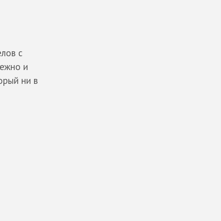
лов с
режно и
орый ни в