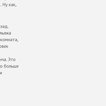
 Ну как,
зад.
ельяжа
 комната,
овек
ича. Это
го больше
и