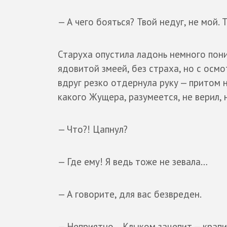
— А чего бояться? Твой недуг, не мой. 
Старуха опустила ладонь немного пони
ядовитой змеей, без страха, но с осм
вдруг резко отдернула руку — притом 
какого Жущера, разумеется, не верил,
— Что?! Цапнул?
— Где ему! Я ведь тоже не зевала…
— А говорите, для вас безвреден.
— Неприятно… Клыком зацепит — крап