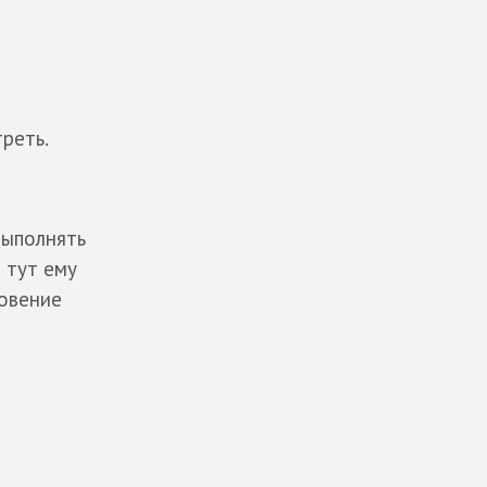
реть.
выполнять
 тут ему
новение