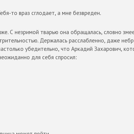
Тебя-то враз сглодает, а мне безвреден.
же. С незримой тварью она обращалась, словно змее
отрительностью. Держалась расслабленно, даже неб
настолько убедительно, что Аркадий Захарович, кот
 неожиданно для себя спросил:
ивница может пойти…