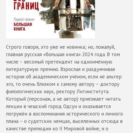
Строго говоря, это уже не новинка; но, пожалуй,
главная русская «большая книга» 2024 года. В том
числе – весомый претендент на одноимённую
литературную премию. Взрослая и раздумчивая
история об академическом учёном, если не альтер
эго, то очень близком к самому автору – доктору
филологических наук, ректору Литинститута.
Который (персонаж, а не автор) приезжает читать
лекции в чешский город Одсун и оказывается
погружён в воспоминания исторического и личного
плана – о судетских немцах, выселенных отсюда в
качестве прелюдии ко II Мировой войне, и о