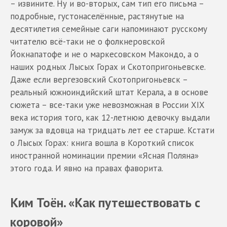
– извините. Ну и во-вторых, сам тип его письма –
подробные, густонаселённые, растянутые на
десятилетия семейные саги напоминают русскому
читателю всё-таки не о фолкнеровской
Йокнапатофе и не о маркесовском Макондо, а о
наших родных Лысых Горах и Скотопригоньевске.
Даже если вергезовский Скотопригоньевск –
реальный южноиндийский штат Керала, а в основе
сюжета – все-таки уже невозможная в России XIX
века история того, как 12-летнюю девочку выдали
замуж за вдовца на тридцать лет ее старше. Кстати
о Лысых Горах: книга вошла в Короткий список
иностранной номинации премии «Ясная Поляна»
этого года. И явно на правах фаворита.
Ким Тоён. «Как путешествовать с
коровой»