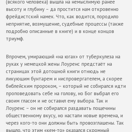
(всякого человека) вышла на немыслимую ранее
высоту и глубину – да простится нам откровенно
фрейдистский намек. Что, как водится, породило
неприятие, возмущение, судебные процессы (также
подробно описанные в книге) и в конце концов
триумф.
Впрочем, умирающий «на югах» от туберкулеза на
руках у немецкой жены Лоуренс предстаёт на
страницах этой дотошной книги отнюдь не
ликующим бунтарем и ниспровергателем, а скорее
библейским пророком, – который не собирался идти
проповедовать себе на голову, но Бог выбрал его
своим гласом и не оставил ему выбора. Так и
Лоуренс – он не собирался раздавать пощечины
общественному вкусу, но настали новые времена, и
через кого-то они должны быть провозглашены. Так
вышло, что этим «кем-то» оказался скромный