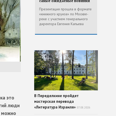
самые ожидаемые новинки
Презентация прошла в формате
«книжного круиза» по Москве-
реке с участием генерального
директора Евгения Капьева
В Переделкине пройдет
ка это
мастерская перевода
етий люди
«Литература Израиля»
07.08.2026
у можно