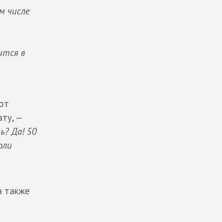
м числе
ится в
вот
ту, —
ь? Да! 50
оли
а также