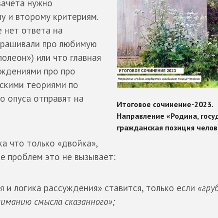
зачёта нужно
у и второму критериям.
 нет ответа на
спрашивали про любимую
полеон») или что главная
уждениями про про
тскими теориями по
о опуса отправят на
ка что только «двойка»,
ке проблем это не вызывает:
я и логика рассуждения» ставится, только если
«гру
иманию смысла сказанного»;