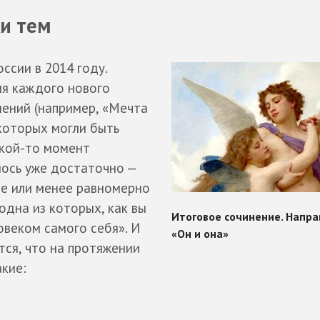
и тем
ссии в 2014 году.
ля каждого нового
лений (например, «Мечта
 которых могли быть
акой-то момент
ось уже достаточно —
ее или менее равномерно
одна из которых, как вы
овеком самого себя». И
тся, что на протяжении
акие: