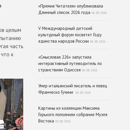
о
«Премия Читателя» опубликовала
Длинный список 2026 года
06.08.2026
V Международный детский
ов целым
культурный форум посвятят Году
спытанию
единства народов России
06.08.2026
гая часть
 что к
«Смысловая 226» запустила
интерактивный путеводитель по
странствиям Одиссея
06.08.2026
Умер итальянский писатель и певец
Франческо Гучини
06.08.2026
Картины из коллекции Максима
Горького пополнили собрание Музея
Востока
05.08.2026