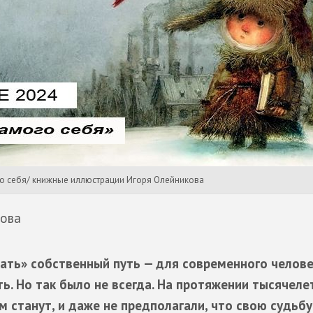
го себя/ книжные иллюстрации Игоря Олейникова
кова
пать» собственный путь — для современного челове
ь. Но так было не всегда. На протяжении тысячел
ем станут, и даже не предполагали, что свою судьб