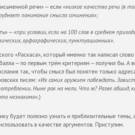
письменной речи» — если
«низкое качество речи (в то
рудняет понимание смысла сочинения»;
ть» —
«при условии, если на 100 слов в среднем приход
ических, орфографических, пунктуационных»
.
кого «Раскаса», который именно так написал слово
балла — по первым трём критериям — получил бы. А 
ослания так, чтобы смысл был понятен только адреса
ровских писем:
«Их самих оружием побеждать. Завист
отреблении. Ныне рак на мели. Что ж? Разве абшид, к
это незнакомо»
.)
ку будет полезно узнать и приблизительные темы, 
использовать в качестве аргументов. Приступим.