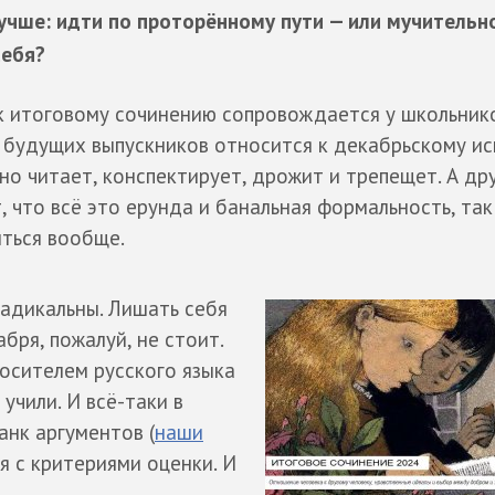
лучше: идти по проторённому пути — или мучительн
себя?
 к итоговому сочинению сопровождается у школьник
ь будущих выпускников относится к декабрьскому и
но читает, конспектирует, дрожит и трепещет. А дру
 что всё это ерунда и банальная формальность, так
ться вообще.
радикальны. Лишать себя
бря, пожалуй, не стоит.
носителем русского языка
учили. И всё-таки в
анк аргументов (
наши
я с критериями оценки. И